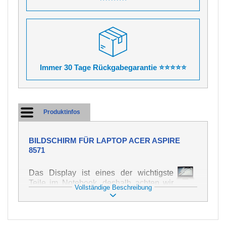
Immer 30 Tage Rückgabegarantie ⭐⭐⭐⭐⭐
Produktinfos
BILDSCHIRM FÜR LAPTOP ACER ASPIRE
8571
Das Display ist eines der wichtigste
Teile im Notebook, deshalb achten wir
Vollständige Beschreibung
auf höchste Qualität dieses Ersatzteils.
Er dient zur Darstellung von Texten und
Bildern in verschiedener Form. Zu
seiner Beschädigung kommt es sehr