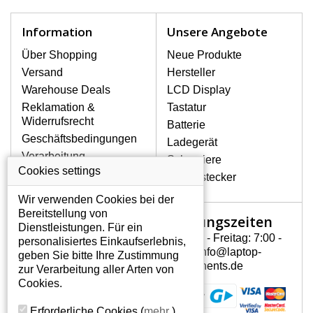
schnell, deshalb ist es wichtig, mit dem
Notebook höchst vorsichtig umzugehen.
Information
Unsere Angebote
Zu den häufigsten Beschädigungen
gehören mechanische Schäden, z. B.
Über Shopping
Neue Produkte
ein geborstenes Display oder Risse.
Versand
Hersteller
Ferner senkrechte Streifen, das Display
Warehouse Deals
LCD Display
leuchtet nicht, blinkt unregelmäßig oder
Reklamation &
Tastatur
ist ungleichmäßig hell.
Widerrufsrecht
Batterie
Geschäftsbedingungen
Ladegerät
LCD DISPLAYS ACER ASPIRE
Verarbeitung
Scharniere
8571 VON HÖCHSTER
personenbezogener
Cookies settings
QUALITÄT!
Gerätestecker
Daten
Auf Lager halten wir nur
Wir verwenden Cookies bei der
Über uns - Impressum
Originaldisplays, die die hohe
Bereitstellung von
Öffnungszeiten
Mein Konto
Qualitätsklasse A+ erfüllen, also
Dienstleistungen. Für ein
ohne mangelhafte Pixel, und
Montag - Freitag: 7:00 -
personalisiertes Einkaufserlebnis,
Mein Konto
zwar über die gesamte
15:30 info@laptop-
geben Sie bitte Ihre Zustimmung
Persönliche Daten
Garantiezeit.
components.de
zur Verarbeitung aller Arten von
Addressen
Cookies.
WIE KÖNNEN SIE FESTSTELLEN,
Bestellverlauf
WELCHES DISPLAY SIE FÜR IHREN
Erforderliche Cookies
(
mehr
)