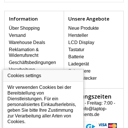
seiner Beschädigung kommt es sehr
schnell, deshalb ist es wichtig, mit dem
Notebook höchst vorsichtig umzugehen.
Information
Unsere Angebote
Zu den häufigsten Beschädigungen
gehören mechanische Schäden, z. B.
Über Shopping
Neue Produkte
ein geborstenes Display oder Risse.
Versand
Hersteller
Ferner senkrechte Streifen, das Display
Warehouse Deals
LCD Display
leuchtet nicht, blinkt unregelmäßig oder
Reklamation &
Tastatur
ist ungleichmäßig hell.
Widerrufsrecht
Batterie
Geschäftsbedingungen
Ladegerät
LCD DISPLAYS ACER ASPIRE
Verarbeitung
Scharniere
AS5538G-514G50MN SLIM
personenbezogener
Cookies settings
VON HÖCHSTER QUALITÄT!
Gerätestecker
Daten
Auf Lager halten wir nur
Wir verwenden Cookies bei der
Über uns - Impressum
Originaldisplays, die die hohe
Bereitstellung von
Öffnungszeiten
Mein Konto
Qualitätsklasse A+ erfüllen, also
Dienstleistungen. Für ein
ohne mangelhafte Pixel, und
Montag - Freitag: 7:00 -
personalisiertes Einkaufserlebnis,
Mein Konto
zwar über die gesamte
15:30 info@laptop-
geben Sie bitte Ihre Zustimmung
Persönliche Daten
Garantiezeit.
components.de
zur Verarbeitung aller Arten von
Addressen
Cookies.
WIE KÖNNEN SIE FESTSTELLEN,
Bestellverlauf