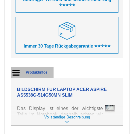
⭐⭐⭐⭐⭐
Immer 30 Tage Rückgabegarantie ⭐⭐⭐⭐⭐
Produktinfos
BILDSCHIRM FÜR LAPTOP ACER ASPIRE
AS5538G-514G50MN SLIM
Das Display ist eines der wichtigste
Teile im Notebook, deshalb achten wir
Vollständige Beschreibung
auf höchste Qualität dieses Ersatzteils.
Er dient zur Darstellung von Texten und
Bildern in verschiedener Form. Zu