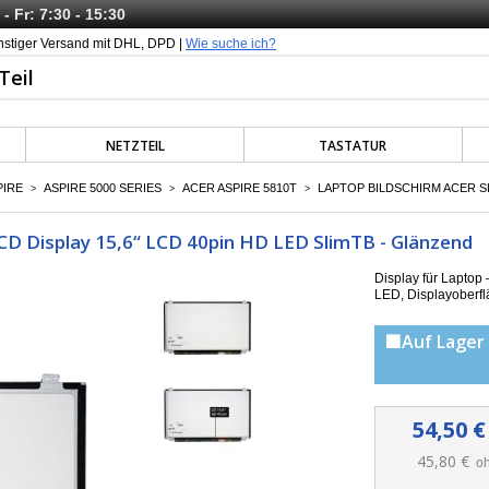
- Fr: 7:30 - 15:30
nstiger Versand mit DHL, DPD |
Wie suche ich?
NETZTEIL
TASTATUR
PIRE
ASPIRE 5000 SERIES
ACER ASPIRE 5810T
LAPTOP BILDSCHIRM ACER SLI
>
>
>
LCD Display 15,6“ LCD 40pin HD LED SlimTB - Glänzend
Display für Laptop
LED, Displayoberf
🟩Auf Lager 
54,50 €
45,80 €
oh