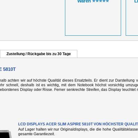
Waren ⭐⭐⭐⭐⭐
L
Zustellung / Rückgabe bis zu 30 Tage
 5810T
alb achten wir auf höchste Qualität dieses Ersatzteils. Er dient zur Darstellung 
r schnell, deshalb ist es wichtig, mit dem Notebook höchst vorsichtig umzug
rstenes Display oder Risse. Ferner senkrechte Streifen, das Display leuchtet n
LCD DISPLAYS ACER SLIM ASPIRE 5810T VON HÖCHSTER QUALIT
Auf Lager halten wir nur Originaldisplays, die die hohe Qualitätsklass
gesamte Garantiezeit.