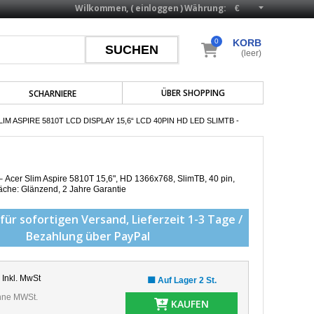
Wilkommen, (
einloggen
)
Währung:
0
KORB
(leer)
ÜBER SHOPPING
SCHARNIERE
M ASPIRE 5810T LCD DISPLAY 15,6“ LCD 40PIN HD LED SLIMTB -
 – Acer Slim Aspire 5810T
15,6", HD 1366x768, SlimTB, 40 pin,
läche: Glänzend
, 2 Jahre Garantie
für sofortigen Versand,
Lieferzeit 1-3 Tage /
Bezahlung über PayPal
Inkl. MwSt
🟩 Auf Lager 2 St.
ne MWSt.
KAUFEN