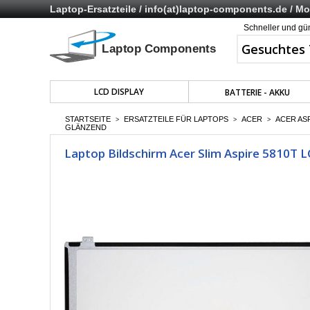
Laptop-Ersatzteile /
info(at)laptop-components.de
/ Mo 
Schneller und gü
LCD DISPLAY
BATTERIE - AKKU
STARTSEITE
ERSATZTEILE FÜR LAPTOPS
ACER
ACER AS
>
>
>
GLÄNZEND
Laptop Bildschirm Acer Slim Aspire 5810T 