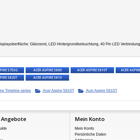
splayoberfläche: Glänzend, LED Hintergrundbeleuchtung, 40 Pin LED Verbindungsst
PIRE 5755G
ACER ASPIRE 5800
ACER ASPIRE 5810T
ACER ASPIR
PIRE 5820T
ACER ASPIRE 5810
re Timeline series
Acer Aspire 5810T
Acer Aspire 5810T
 Angebote
Mein Konto
ukte
Mein Konto
Persönliche Daten