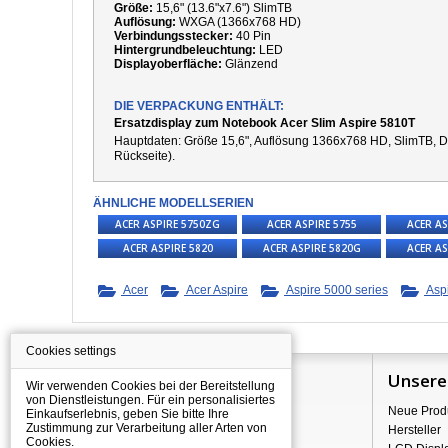
Größe:
15,6" (13.6"x7.6") SlimTB
Auflösung:
WXGA (1366x768 HD)
Verbindungsstecker:
40 Pin
Hintergrundbeleuchtung:
LED
Displayoberfläche:
Glänzend
DIE VERPACKUNG ENTHÄLT:
Ersatzdisplay zum Notebook Acer Slim Aspire 5810T
Hauptdaten: Größe 15,6", Auflösung 1366x768 HD, SlimTB, Di
Rückseite).
ÄHNLICHE MODELLSERIEN
ACER ASPIRE 5750ZG
ACER ASPIRE 5755
ACER AS
ACER ASPIRE 5820
ACER ASPIRE 5820G
ACER AS
Acer
Acer Aspire
Aspire 5000 series
Aspi
Cookies settings
Information
Unsere
Wir verwenden Cookies bei der Bereitstellung
von Dienstleistungen. Für ein personalisiertes
Über Shopping
Neue Prod
Einkaufserlebnis, geben Sie bitte Ihre
Zustimmung zur Verarbeitung aller Arten von
Versand
Hersteller
Cookies.