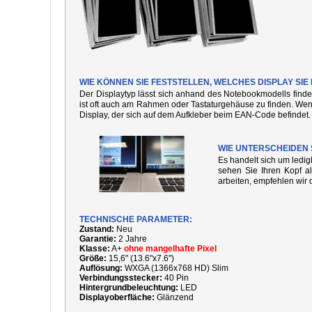
WIE KÖNNEN SIE FESTSTELLEN, WELCHES DISPLAY S
Der Displaytyp lässt sich anhand des Notebookmodells finde
ist oft auch am Rahmen oder Tastaturgehäuse zu finden. We
Display, der sich auf dem Aufkleber beim EAN-Code befindet.
WIE UNTERSCHEIDEN 
Es handelt sich um ledi
sehen Sie Ihren Kopf al
arbeiten, empfehlen wir 
TECHNISCHE PARAMETER:
Zustand:
Neu
Garantie:
2 Jahre
Klasse:
A+
ohne mangelhafte Pixel
Größe:
15,6" (13.6"x7.6")
Auflösung:
WXGA (1366x768 HD) Slim
Verbindungsstecker:
40 Pin
Hintergrundbeleuchtung:
LED
Displayoberfläche:
Glänzend