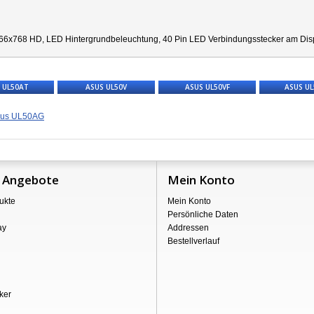
66x768 HD, LED Hintergrundbeleuchtung, 40 Pin LED Verbindungsstecker am Displa
 UL50AT
ASUS UL50V
ASUS UL50VF
ASUS U
us UL50AG
 Angebote
Mein Konto
ukte
Mein Konto
Persönliche Daten
ay
Addressen
Bestellverlauf
ker