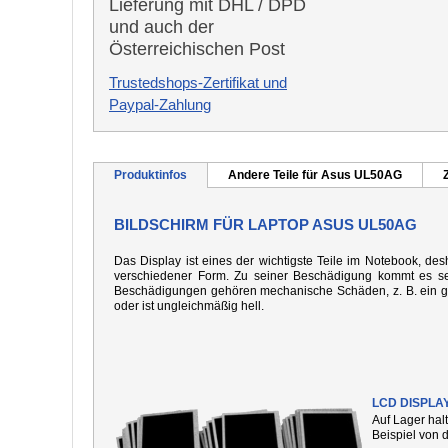
Lieferung mit DHL / DPD
und auch der
Österreichischen Post
Trustedshops-Zertifikat und
Paypal-Zahlung
Produktinfos
Andere Teile für Asus UL50AG
BILDSCHIRM FÜR LAPTOP ASUS UL50AG
Das Display ist eines der wichtigste Teile im Notebook, desh
verschiedener Form. Zu seiner Beschädigung kommt es seh
Beschädigungen gehören mechanische Schäden, z. B. ein gebo
oder ist ungleichmäßig hell.
LCD DISPLA
Auf Lager hal
Beispiel von 