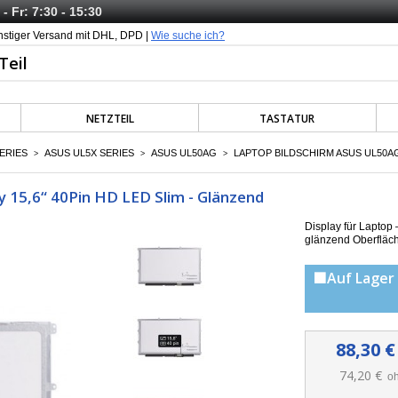
- Fr: 7:30 - 15:30
nstiger Versand mit DHL, DPD |
Wie suche ich?
NETZTEIL
TASTATUR
ERIES
ASUS UL5X SERIES
ASUS UL50AG
LAPTOP BILDSCHIRM ASUS UL50AG 
>
>
>
 15,6“ 40Pin HD LED Slim - Glänzend
Display für Lapto
g
länzend Oberfläc
🟩Auf Lager 
88,30 €
74,20 €
oh