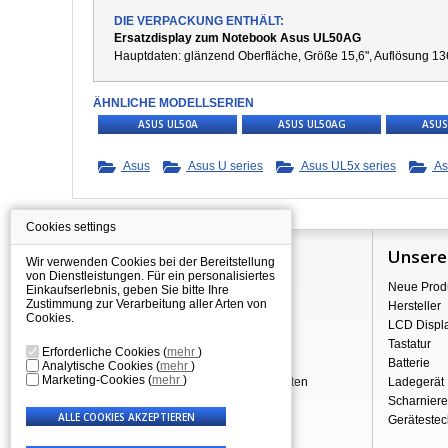
DIE VERPACKUNG ENTHÄLT:
Ersatzdisplay zum Notebook Asus UL50AG
Hauptdaten:
g
länzend Oberfläche,
Größe 15,6", Auflösung 13
ÄHNLICHE MODELLSERIEN
ASUS UL50A
ASUS UL50AG
ASUS
Asus
Asus U series
Asus UL5x series
As
Cookies settings
Information
Unsere
Wir verwenden Cookies bei der Bereitstellung
von Dienstleistungen. Für ein personalisiertes
Über Shopping
Neue Prod
Einkaufserlebnis, geben Sie bitte Ihre
Zustimmung zur Verarbeitung aller Arten von
Versand
Hersteller
Cookies.
Warehouse Deals
LCD Displ
Reklamation & Widerrufsrecht
Tastatur
Erforderliche Cookies
(
mehr
)
Geschäftsbedingungen
Batterie
Analytische Cookies
(
mehr
)
Marketing-Cookies
(
mehr
)
Verarbeitung personenbezogener Daten
Ladegerät
Über uns - Impressum
Scharniere
Gerätestec