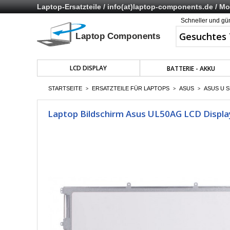
Laptop-Ersatzteile /
info(at)laptop-components.de
/ Mo 
Schneller und gü
LCD DISPLAY
BATTERIE - AKKU
STARTSEITE
ERSATZTEILE FÜR LAPTOPS
ASUS
ASUS U S
>
>
>
Laptop Bildschirm Asus UL50AG LCD Display