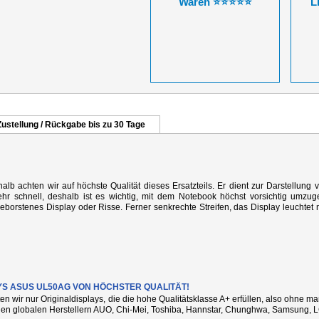
Waren ⭐⭐⭐⭐⭐
L
Zustellung / Rückgabe bis zu 30 Tage
alb achten wir auf höchste Qualität dieses Ersatzteils. Er dient zur Darstellung 
r schnell, deshalb ist es wichtig, mit dem Notebook höchst vorsichtig umzug
rstenes Display oder Risse. Ferner senkrechte Streifen, das Display leuchtet n
YS ASUS UL50AG VON HÖCHSTER QUALITÄT!
ten wir nur Originaldisplays, die die hohe Qualitätsklasse A+ erfüllen, also ohne 
den globalen Herstellern AUO, Chi-Mei, Toshiba, Hannstar, Chunghwa, Samsung, L