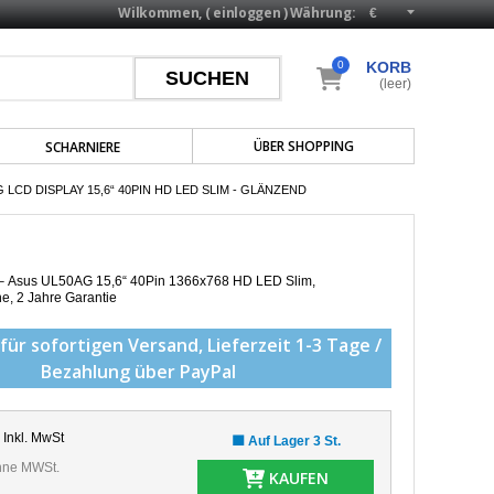
Wilkommen, (
einloggen
)
Währung:
0
KORB
(leer)
ÜBER SHOPPING
SCHARNIERE
LCD DISPLAY 15,6“ 40PIN HD LED SLIM - GLÄNZEND
p – Asus UL50AG 15,6“ 40Pin 1366x768 HD LED Slim,
he,
2 Jahre Garantie
für sofortigen Versand,
Lieferzeit 1-3 Tage /
Bezahlung über PayPal
Inkl. MwSt
🟩 Auf Lager 3 St.
ne MWSt.
KAUFEN