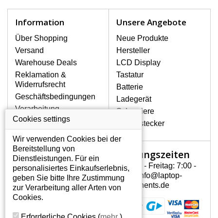
Notebook höchst vorsichtig umzugehen.
Zu den häufigsten Beschädigungen
Information
Unsere Angebote
gehören mechanische Schäden, z. B.
ein geborstenes Display oder Risse.
Über Shopping
Neue Produkte
Ferner senkrechte Streifen, das Display
Versand
Hersteller
leuchtet nicht, blinkt unregelmäßig oder
Warehouse Deals
LCD Display
ist ungleichmäßig hell.
Reklamation &
Tastatur
Widerrufsrecht
Batterie
LCD DISPLAYS
Geschäftsbedingungen
Ladegerät
LP156WH3(TL)(A2) VON
Verarbeitung
Scharniere
HÖCHSTER QUALITÄT!
personenbezogener
Cookies settings
Gerätestecker
Auf Lager halten wir nur
Daten
Originaldisplays, die die hohe
Wir verwenden Cookies bei der
Über uns - Impressum
Qualitätsklasse A+ erfüllen, also
Bereitstellung von
Öffnungszeiten
Mein Konto
ohne mangelhafte Pixel, und
Dienstleistungen. Für ein
zwar über die gesamte
Montag - Freitag: 7:00 -
personalisiertes Einkaufserlebnis,
Mein Konto
Garantiezeit.
15:30 info@laptop-
geben Sie bitte Ihre Zustimmung
Persönliche Daten
components.de
zur Verarbeitung aller Arten von
WIE KÖNNEN SIE FESTSTELLEN,
Addressen
Cookies.
WELCHES DISPLAY SIE FÜR IHREN
Bestellverlauf
NOTEBOOK LP156WH3(TL)(A2)
Erforderliche Cookies
(
mehr
)