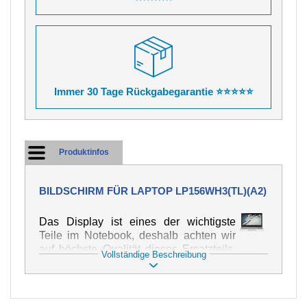
Immer 30 Tage Rückgabegarantie ⭐⭐⭐⭐⭐
Produktinfos
BILDSCHIRM FÜR LAPTOP LP156WH3(TL)(A2)
Das Display ist eines der wichtigste
Teile im Notebook, deshalb achten wir
auf höchste Qualität dieses Ersatzteils.
Vollständige Beschreibung
Er dient zur Darstellung von Texten und
Bildern in verschiedener Form. Zu
seiner Beschädigung kommt es sehr
schnell, deshalb ist es wichtig, mit dem