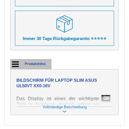
Immer 30 Tage Rückgabegarantie ⭐⭐⭐⭐⭐
Produktinfos
BILDSCHIRM FÜR LAPTOP SLIM ASUS
UL50VT XX0-16V
Das Display ist eines der wichtigste
Teile im Notebook, deshalb achten wir
Vollständige Beschreibung
auf höchste Qualität dieses Ersatzteils.
Er dient zur Darstellung von Texten und
Bildern in verschiedener Form. Zu
seiner Beschädigung kommt es sehr