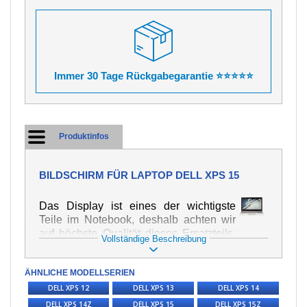
Immer 30 Tage Rückgabegarantie ⭐⭐⭐⭐⭐
Produktinfos
BILDSCHIRM FÜR LAPTOP DELL XPS 15
Das Display ist eines der wichtigste
Teile im Notebook, deshalb achten wir
auf höchste Qualität dieses Ersatzteils.
Vollständige Beschreibung
Er dient zur Darstellung von Texten und
Bildern in verschiedener Form. Zu
ÄHNLICHE MODELLSERIEN
seiner Beschädigung kommt es sehr
schnell, deshalb ist es wichtig, mit dem
DELL XPS 12
DELL XPS 13
DELL XPS 14
Notebook höchst vorsichtig umzugehen.
DELL XPS 14Z
DELL XPS 15
DELL XPS 15Z