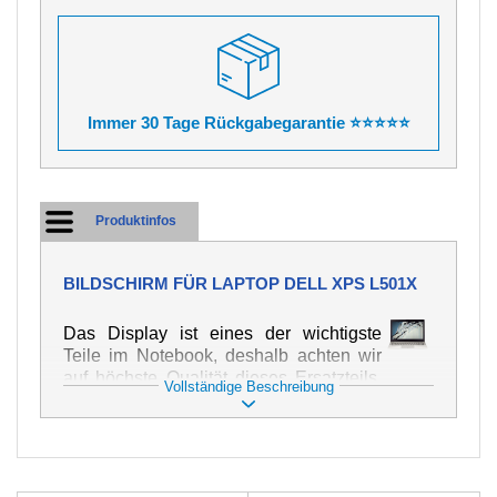
Immer 30 Tage Rückgabegarantie ⭐⭐⭐⭐⭐
Produktinfos
BILDSCHIRM FÜR LAPTOP DELL XPS L501X
Das Display ist eines der wichtigste
Teile im Notebook, deshalb achten wir
auf höchste Qualität dieses Ersatzteils.
Vollständige Beschreibung
Er dient zur Darstellung von Texten und
Bildern in verschiedener Form. Zu
seiner Beschädigung kommt es sehr
schnell, deshalb ist es wichtig, mit dem
Notebook höchst vorsichtig umzugehen.