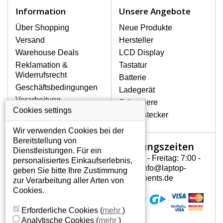
Zu den häufigsten Beschädigungen
Information
Unsere Angebote
gehören mechanische Schäden, z. B.
ein geborstenes Display oder Risse.
Über Shopping
Neue Produkte
Ferner senkrechte Streifen, das Display
Versand
Hersteller
leuchtet nicht, blinkt unregelmäßig oder
Warehouse Deals
LCD Display
ist ungleichmäßig hell.
Reklamation &
Tastatur
Widerrufsrecht
Batterie
LCD DISPLAYS DELL XPS
Geschäftsbedingungen
Ladegerät
L501X VON HÖCHSTER
Verarbeitung
Scharniere
QUALITÄT!
personenbezogener
Cookies settings
Gerätestecker
Auf Lager halten wir nur
Daten
Originaldisplays, die die hohe
Wir verwenden Cookies bei der
Über uns - Impressum
Qualitätsklasse A+ erfüllen, also
Bereitstellung von
Öffnungszeiten
Mein Konto
ohne mangelhafte Pixel, und
Dienstleistungen. Für ein
zwar über die gesamte
Montag - Freitag: 7:00 -
personalisiertes Einkaufserlebnis,
Mein Konto
Garantiezeit.
15:30 info@laptop-
geben Sie bitte Ihre Zustimmung
Persönliche Daten
components.de
zur Verarbeitung aller Arten von
WIE KÖNNEN SIE FESTSTELLEN,
Addressen
Cookies.
WELCHES DISPLAY SIE FÜR IHREN
Bestellverlauf
NOTEBOOK DELL XPS L501X
Erforderliche Cookies
(
mehr
)
BRAUCHEN?
Analytische Cookies
(
mehr
)