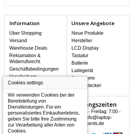
Information
Unsere Angebote
Über Shopping
Neue Produkte
Versand
Hersteller
Warehouse Deals
LCD Display
Reklamation &
Tastatur
Widerrufsrecht
Batterie
Geschäftsbedingungen
Ladegerät
Auf Lager für sofortigen Versand
Verarbeitung
Scharniere
personenbezogener
Cookies settings
Gerätestecker
46,05 €
Inkl. MwSt
Daten
Wir verwenden Cookies bei der
Über uns - Impressum
KAUFEN
Mehr Infos
Bereitstellung von
Öffnungszeiten
Mein Konto
Dienstleistungen. Für ein
BATTERIE FÜR NOTEBOOK DELL INSPIRON 1564 5200MAH L...
Montag - Freitag: 7:00 -
personalisiertes Einkaufserlebnis,
Mein Konto
15:30 info@laptop-
geben Sie bitte Ihre Zustimmung
Persönliche Daten
components.de
zur Verarbeitung aller Arten von
Addressen
Cookies.