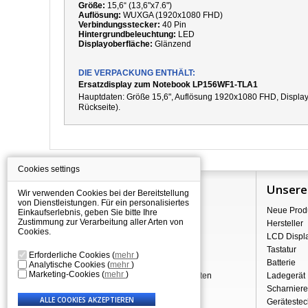
Größe:
15,6“ (13,6"x7.6")
Auflösung:
WUXGA (1920x1080 FHD)
Verbindungsstecker:
40 Pin
Hintergrundbeleuchtung:
LED
Displayoberfläche:
Glänzend
DIE VERPACKUNG ENTHÄLT:
Ersatzdisplay zum Notebook LP156WF1-TLA1
Hauptdaten: Größe 15,6", Auflösung 1920x1080 FHD, Displayo
Rückseite).
Cookies settings
Information
Unsere
Wir verwenden Cookies bei der Bereitstellung
von Dienstleistungen. Für ein personalisiertes
Über Shopping
Neue Prod
Einkaufserlebnis, geben Sie bitte Ihre
Zustimmung zur Verarbeitung aller Arten von
Versand
Hersteller
Cookies.
Warehouse Deals
LCD Displ
Reklamation & Widerrufsrecht
Tastatur
Erforderliche Cookies
(
mehr
)
Geschäftsbedingungen
Batterie
Analytische Cookies
(
mehr
)
Marketing-Cookies
(
mehr
)
Verarbeitung personenbezogener Daten
Ladegerät
Über uns - Impressum
Scharniere
Gerätestec