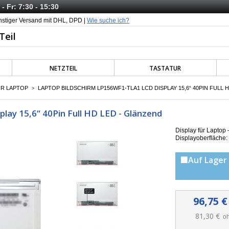
- Fr: 7:30 - 15:30
nstiger Versand mit DHL, DPD |
Wie suche ich?
NETZTEIL
TASTATUR
ÜR LAPTOP
LAPTOP BILDSCHIRM LP156WF1-TLA1 LCD DISPLAY 15,6“ 40PIN FULL 
>
ay 15,6“ 40Pin Full HD LED - Glänzend
Display für Lapto
Displayoberfläche:
🟩Auf Lager 
96,75 €
81,30 €
oh