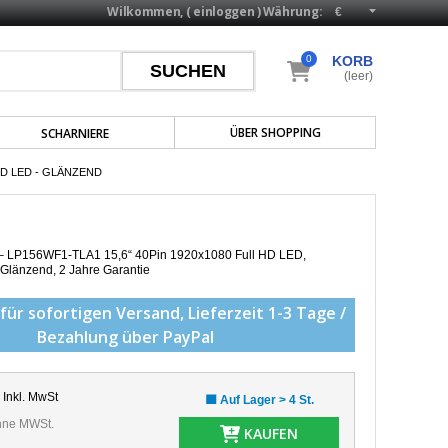
Wilkommen, (
einloggen
)
Währung:
0
KORB
(leer)
ÜBER SHOPPING
SCHARNIERE
HD LED - GLÄNZEND
p – LP156WF1-TLA1 15,6“ 40Pin 1920x1080 Full HD LED,
 Glänzend, 2 Jahre Garantie
für sofortigen Versand,
Lieferzeit 1-3 Tage /
Bezahlung über PayPal
Inkl. MwSt
🟩 Auf Lager > 4 St.
ne MWSt.
KAUFEN