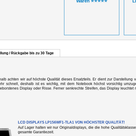
Waren ⭐⭐⭐⭐⭐
L
llung / Rückgabe bis zu 30 Tage
alb achten wir auf höchste Qualität dieses Ersatzteils. Er dient zur Darstellung 
r schnell, deshalb ist es wichtig, mit dem Notebook höchst vorsichtig umzug
rstenes Display oder Risse. Ferner senkrechte Streifen, das Display leuchtet n
LCD DISPLAYS LP156WF1-TLA1 VON HÖCHSTER QUALITÄT!
Auf Lager halten wir nur Originaldisplays, die die hohe Qualitätsklass
gesamte Garantiezeit.