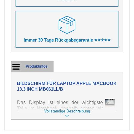
Immer 30 Tage Rückgabegarantie ⭐⭐⭐⭐⭐
Produktinfos
BILDSCHIRM FÜR LAPTOP APPLE MACBOOK
13.3 INCH MB061LL/B
Das Display ist eines der wichtigste
Teile im Notebook, deshalb achten wir
Vollständige Beschreibung
auf höchste Qualität dieses Ersatzteils.
Er dient zur Darstellung von Texten und
Bildern in verschiedener Form. Zu
seiner Beschädigung kommt es sehr