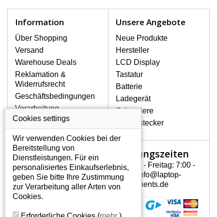
schnell, deshalb ist es wichtig, mit dem
Notebook höchst vorsichtig umzugehen.
Information
Unsere Angebote
Zu den häufigsten Beschädigungen
gehören mechanische Schäden, z. B.
Über Shopping
Neue Produkte
ein geborstenes Display oder Risse.
Versand
Hersteller
Ferner senkrechte Streifen, das Display
Warehouse Deals
LCD Display
leuchtet nicht, blinkt unregelmäßig oder
Reklamation &
Tastatur
ist ungleichmäßig hell.
Widerrufsrecht
Batterie
Geschäftsbedingungen
Ladegerät
LCD DISPLAYS APPLE
Verarbeitung
Scharniere
MACBOOK 13.3 INCH
personenbezogener
Cookies settings
MB061LL/B VON HÖCHSTER
Gerätestecker
Daten
QUALITÄT!
Wir verwenden Cookies bei der
Über uns - Impressum
Auf Lager halten wir nur
Bereitstellung von
Öffnungszeiten
Mein Konto
Originaldisplays, die die hohe
Dienstleistungen. Für ein
Qualitätsklasse A+ erfüllen, also
Montag - Freitag: 7:00 -
personalisiertes Einkaufserlebnis,
Mein Konto
ohne mangelhafte Pixel, und
15:30 info@laptop-
geben Sie bitte Ihre Zustimmung
Persönliche Daten
zwar über die gesamte
components.de
zur Verarbeitung aller Arten von
Garantiezeit.
Addressen
Cookies.
Bestellverlauf
WIE KÖNNEN SIE FESTSTELLEN,
Erforderliche Cookies
(
mehr
)