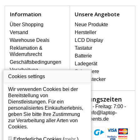
schnell, deshalb ist es wichtig, mit dem
Notebook höchst vorsichtig umzugehen.
Information
Unsere Angebote
Zu den häufigsten Beschädigungen
gehören mechanische Schäden, z. B.
Über Shopping
Neue Produkte
ein geborstenes Display oder Risse.
Versand
Hersteller
Ferner senkrechte Streifen, das Display
Warehouse Deals
LCD Display
leuchtet nicht, blinkt unregelmäßig oder
Reklamation &
Tastatur
ist ungleichmäßig hell.
Widerrufsrecht
Batterie
Geschäftsbedingungen
Ladegerät
LCD DISPLAYS APPLE
Verarbeitung
Scharniere
MACBOOK 13.3 INCH
personenbezogener
Cookies settings
MB063LL/B VON HÖCHSTER
Gerätestecker
Daten
QUALITÄT!
Wir verwenden Cookies bei der
Über uns - Impressum
Auf Lager halten wir nur
Bereitstellung von
Öffnungszeiten
Mein Konto
Originaldisplays, die die hohe
Dienstleistungen. Für ein
Qualitätsklasse A+ erfüllen, also
Montag - Freitag: 7:00 -
personalisiertes Einkaufserlebnis,
Mein Konto
ohne mangelhafte Pixel, und
15:30 info@laptop-
geben Sie bitte Ihre Zustimmung
Persönliche Daten
zwar über die gesamte
components.de
zur Verarbeitung aller Arten von
Garantiezeit.
Addressen
Cookies.
Bestellverlauf
WIE KÖNNEN SIE FESTSTELLEN,
Erforderliche Cookies
(
mehr
)