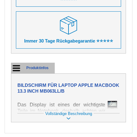
Immer 30 Tage Rückgabegarantie ⭐⭐⭐⭐⭐
Produktinfos
BILDSCHIRM FÜR LAPTOP APPLE MACBOOK
13.3 INCH MB063LL/B
Das Display ist eines der wichtigste
Teile im Notebook, deshalb achten wir
Vollständige Beschreibung
auf höchste Qualität dieses Ersatzteils.
Er dient zur Darstellung von Texten und
Bildern in verschiedener Form. Zu
seiner Beschädigung kommt es sehr