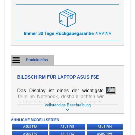
Immer 30 Tage Rückgabegarantie ⭐⭐⭐⭐⭐
Produktinfos
BILDSCHIRM FÜR LAPTOP ASUS F6E
Das Display ist eines der wichtigste
Teile im Notebook, deshalb achten wir
auf höchste Qualität dieses Ersatzteils.
Vollständige Beschreibung
Er dient zur Darstellung von Texten und
Bildern in verschiedener Form. Zu
ÄHNLICHE MODELLSERIEN
seiner Beschädigung kommt es sehr
schnell, deshalb ist es wichtig, mit dem
ASUS F6A
ASUS F6E
ASUS F6H
Notebook höchst vorsichtig umzugehen.
ASUS F6S
ASUS F6V
ASUS F6VE