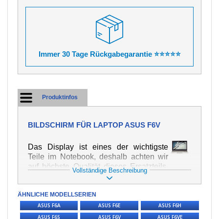
Immer 30 Tage Rückgabegarantie ⭐⭐⭐⭐⭐
Produktinfos
BILDSCHIRM FÜR LAPTOP ASUS F6V
Das Display ist eines der wichtigste
Teile im Notebook, deshalb achten wir
auf höchste Qualität dieses Ersatzteils.
Vollständige Beschreibung
Er dient zur Darstellung von Texten und
Bildern in verschiedener Form. Zu
ÄHNLICHE MODELLSERIEN
seiner Beschädigung kommt es sehr
schnell, deshalb ist es wichtig, mit dem
ASUS F6A
ASUS F6E
ASUS F6H
Notebook höchst vorsichtig umzugehen.
ASUS F6S
ASUS F6V
ASUS F6VE