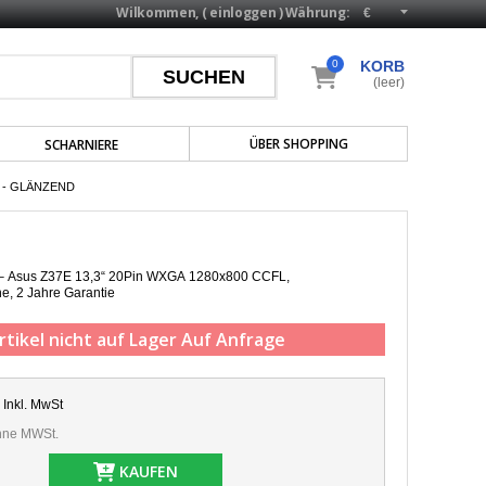
Wilkommen, (
einloggen
)
Währung:
0
KORB
(leer)
ÜBER SHOPPING
SCHARNIERE
L - GLÄNZEND
p – Asus Z37E 13,3“ 20Pin WXGA 1280x800 CCFL,
he,
2 Jahre Garantie
rtikel nicht auf Lager
Auf Anfrage
Inkl. MwSt
ne MWSt.
KAUFEN