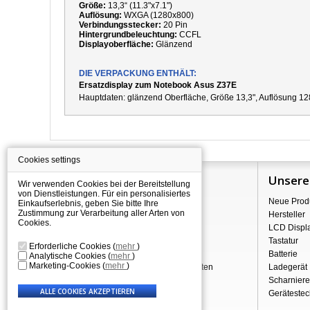
Größe:
13,3“ (11.3"x7.1")
Auflösung:
WXGA (1280x800)
Verbindungsstecker:
20 Pin
Hintergrundbeleuchtung:
CCFL
Displayoberfläche:
Glänzend
DIE VERPACKUNG ENTHÄLT:
Ersatzdisplay zum Notebook Asus Z37E
Hauptdaten:
g
länzend Oberfläche,
Größe 13,3", Auflösung 12
Cookies settings
Information
Unsere
Wir verwenden Cookies bei der Bereitstellung
von Dienstleistungen. Für ein personalisiertes
Über Shopping
Neue Prod
Einkaufserlebnis, geben Sie bitte Ihre
Zustimmung zur Verarbeitung aller Arten von
Versand
Hersteller
Cookies.
Warehouse Deals
LCD Displ
Reklamation & Widerrufsrecht
Tastatur
Erforderliche Cookies
(
mehr
)
Geschäftsbedingungen
Batterie
Analytische Cookies
(
mehr
)
Marketing-Cookies
(
mehr
)
Verarbeitung personenbezogener Daten
Ladegerät
Über uns - Impressum
Scharniere
Gerätestec