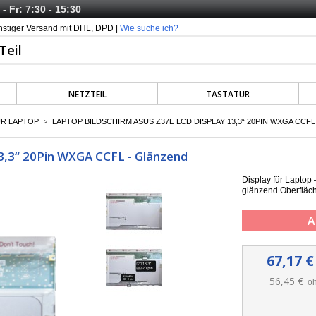
- Fr: 7:30 - 15:30
nstiger Versand mit DHL, DPD |
Wie suche ich?
NETZTEIL
TASTATUR
ÜR LAPTOP
LAPTOP BILDSCHIRM ASUS Z37E LCD DISPLAY 13,3“ 20PIN WXGA CCF
>
3,3“ 20Pin WXGA CCFL - Glänzend
Display für Lapto
g
länzend Oberfläc
A
67,17 €
56,45 €
oh