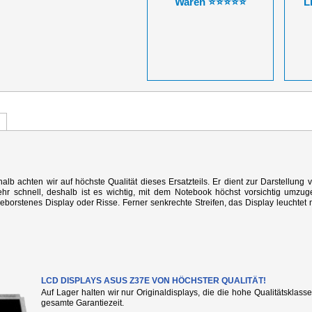
Waren ⭐⭐⭐⭐⭐
L
alb achten wir auf höchste Qualität dieses Ersatzteils. Er dient zur Darstellung 
r schnell, deshalb ist es wichtig, mit dem Notebook höchst vorsichtig umzug
rstenes Display oder Risse. Ferner senkrechte Streifen, das Display leuchtet n
LCD DISPLAYS ASUS Z37E VON HÖCHSTER QUALITÄT!
Auf Lager halten wir nur Originaldisplays, die die hohe Qualitätsklass
gesamte Garantiezeit.