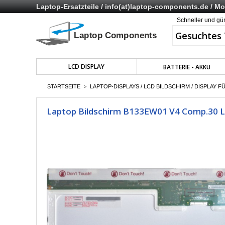
Laptop-Ersatzteile /
info(at)laptop-components.de
/ Mo 
Schneller und gü
LCD DISPLAY
BATTERIE - AKKU
STARTSEITE
LAPTOP-DISPLAYS / LCD BILDSCHIRM / DISPLAY F
>
Laptop Bildschirm B133EW01 V4 Comp.30 LC