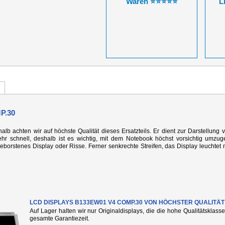
Waren ⭐⭐⭐⭐⭐
L
P.30
alb achten wir auf höchste Qualität dieses Ersatzteils. Er dient zur Darstellung 
r schnell, deshalb ist es wichtig, mit dem Notebook höchst vorsichtig umzug
rstenes Display oder Risse. Ferner senkrechte Streifen, das Display leuchtet n
LCD DISPLAYS B133EW01 V4 COMP.30 VON HÖCHSTER QUALITÄT
Auf Lager halten wir nur Originaldisplays, die die hohe Qualitätsklass
gesamte Garantiezeit.