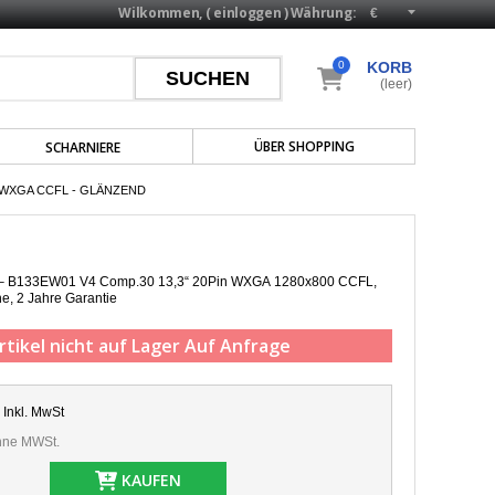
Wilkommen, (
einloggen
)
Währung:
0
KORB
(leer)
ÜBER SHOPPING
SCHARNIERE
N WXGA CCFL - GLÄNZEND
op – B133EW01 V4 Comp.30 13,3“ 20Pin WXGA 1280x800 CCFL,
he,
2 Jahre Garantie
rtikel nicht auf Lager
Auf Anfrage
Inkl. MwSt
ne MWSt.
KAUFEN