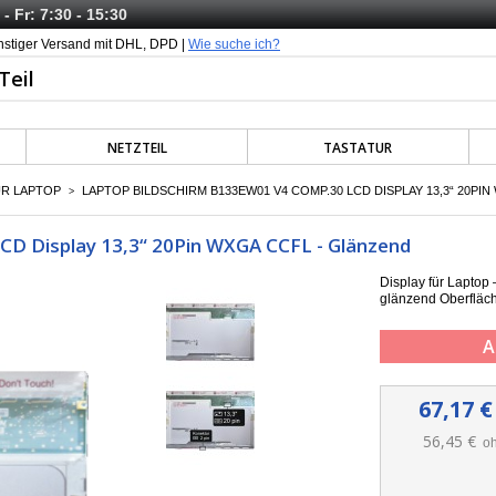
- Fr: 7:30 - 15:30
nstiger Versand mit DHL, DPD |
Wie suche ich?
NETZTEIL
TASTATUR
ÜR LAPTOP
LAPTOP BILDSCHIRM B133EW01 V4 COMP.30 LCD DISPLAY 13,3“ 20PI
>
D Display 13,3“ 20Pin WXGA CCFL - Glänzend
Display für Lapt
g
länzend Oberfläc
A
67,17 €
56,45 €
oh