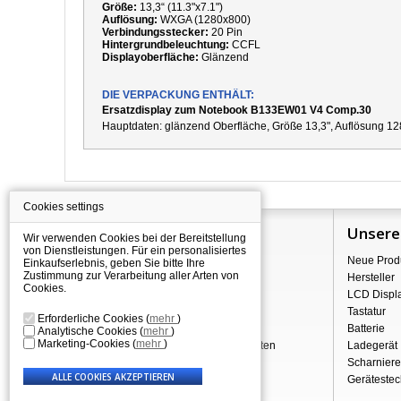
Größe:
13,3“ (11.3"x7.1")
Auflösung:
WXGA (1280x800)
Verbindungsstecker:
20 Pin
Hintergrundbeleuchtung:
CCFL
Displayoberfläche:
Glänzend
DIE VERPACKUNG ENTHÄLT:
Ersatzdisplay zum Notebook B133EW01 V4 Comp.30
Hauptdaten:
g
länzend Oberfläche,
Größe 13,3", Auflösung 12
Cookies settings
Information
Unsere
Wir verwenden Cookies bei der Bereitstellung
von Dienstleistungen. Für ein personalisiertes
Über Shopping
Neue Prod
Einkaufserlebnis, geben Sie bitte Ihre
Zustimmung zur Verarbeitung aller Arten von
Versand
Hersteller
Cookies.
Warehouse Deals
LCD Displ
Reklamation & Widerrufsrecht
Tastatur
Erforderliche Cookies
(
mehr
)
Geschäftsbedingungen
Batterie
Analytische Cookies
(
mehr
)
Marketing-Cookies
(
mehr
)
Verarbeitung personenbezogener Daten
Ladegerät
Über uns - Impressum
Scharniere
Gerätestec