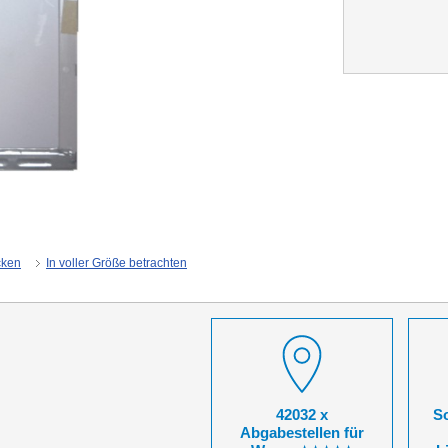
cken
In voller Größe betrachten
42032 x
So
Abgabestellen für