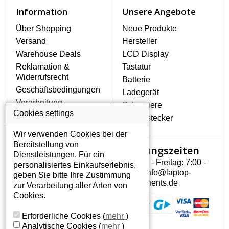
Notebook höchst vorsichtig umzugehen.
Information
Unsere Angebote
Zu den häufigsten Beschädigungen
gehören mechanische Schäden, z. B.
Über Shopping
Neue Produkte
ein geborstenes Display oder Risse.
Versand
Hersteller
Ferner senkrechte Streifen, das Display
Warehouse Deals
LCD Display
leuchtet nicht, blinkt unregelmäßig oder
Reklamation &
Tastatur
ist ungleichmäßig hell.
Widerrufsrecht
Batterie
Geschäftsbedingungen
Ladegerät
LCD DISPLAYS BENQ
Verarbeitung
Scharniere
JOYBOOK S31-C20 VON
personenbezogener
Cookies settings
HÖCHSTER QUALITÄT!
Gerätestecker
Daten
Auf Lager halten wir nur
Wir verwenden Cookies bei der
Über uns - Impressum
Originaldisplays, die die hohe
Bereitstellung von
Öffnungszeiten
Mein Konto
Qualitätsklasse A+ erfüllen, also
Dienstleistungen. Für ein
ohne mangelhafte Pixel, und
Montag - Freitag: 7:00 -
personalisiertes Einkaufserlebnis,
Mein Konto
zwar über die gesamte
15:30 info@laptop-
geben Sie bitte Ihre Zustimmung
Persönliche Daten
Garantiezeit.
components.de
zur Verarbeitung aller Arten von
Addressen
Cookies.
WIE KÖNNEN SIE FESTSTELLEN,
Bestellverlauf
WELCHES DISPLAY SIE FÜR IHREN
Erforderliche Cookies
(
mehr
)
NOTEBOOK BENQ JOYBOOK S31-C20
Analytische Cookies
(
mehr
)
BRAUCHEN?