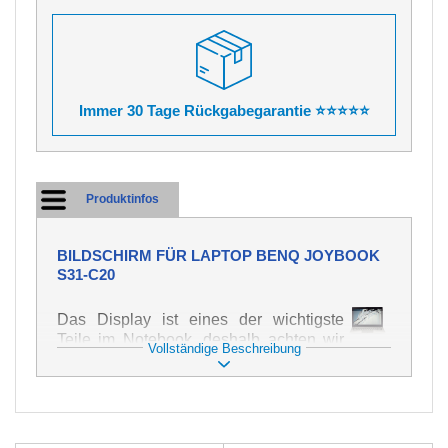
Immer 30 Tage Rückgabegarantie ⭐⭐⭐⭐⭐
Produktinfos
BILDSCHIRM FÜR LAPTOP BENQ JOYBOOK
S31-C20
Das Display ist eines der wichtigste
Teile im Notebook, deshalb achten wir
Vollständige Beschreibung
auf höchste Qualität dieses Ersatzteils.
Er dient zur Darstellung von Texten und
Bildern in verschiedener Form. Zu
seiner Beschädigung kommt es sehr
schnell, deshalb ist es wichtig, mit dem