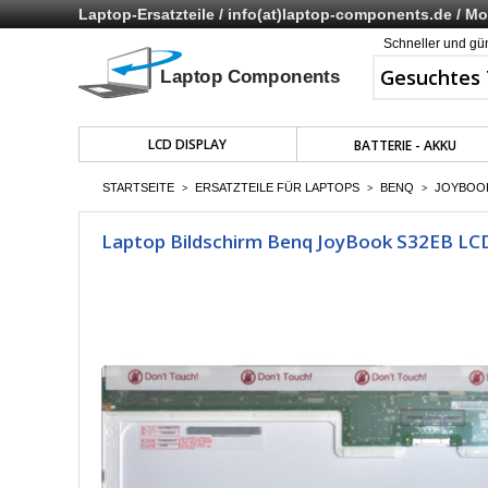
Laptop-Ersatzteile /
info(at)laptop-components.de
/ Mo 
Schneller und gü
LCD DISPLAY
BATTERIE - AKKU
STARTSEITE
ERSATZTEILE FÜR LAPTOPS
BENQ
JOYBOO
>
>
>
Laptop Bildschirm Benq JoyBook S32EB LCD