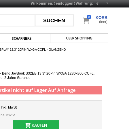
Wilkommen, (
einloggen
)
Währung:
0
KORB
(leer)
ÜBER SHOPPING
SCHARNIERE
PLAY 13,3“ 20PIN WXGA CCFL - GLÄNZEND
p – Benq JoyBook S32EB 13,3“ 20Pin WXGA 1280x800 CCFL,
he,
2 Jahre Garantie
rtikel nicht auf Lager
Auf Anfrage
Inkl. MwSt
ne MWSt.
KAUFEN