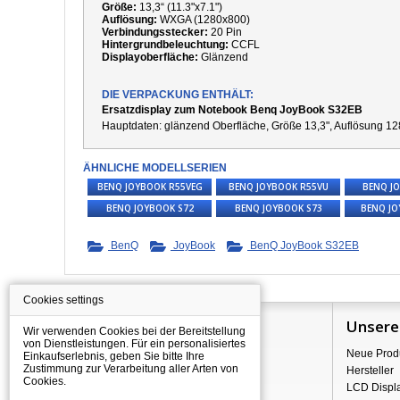
Größe:
13,3“ (11.3"x7.1")
Auflösung:
WXGA (1280x800)
Verbindungsstecker:
20 Pin
Hintergrundbeleuchtung:
CCFL
Displayoberfläche:
Glänzend
DIE VERPACKUNG ENTHÄLT:
Ersatzdisplay zum Notebook Benq JoyBook S32EB
Hauptdaten:
g
länzend Oberfläche,
Größe 13,3", Auflösung 12
ÄHNLICHE MODELLSERIEN
BENQ JOYBOOK R55VEG
BENQ JOYBOOK R55VU
BENQ J
BENQ JOYBOOK S72
BENQ JOYBOOK S73
BENQ JO
BenQ
JoyBook
BenQ JoyBook S32EB
Cookies settings
Information
Unsere
Wir verwenden Cookies bei der Bereitstellung
von Dienstleistungen. Für ein personalisiertes
Über Shopping
Neue Prod
Einkaufserlebnis, geben Sie bitte Ihre
Zustimmung zur Verarbeitung aller Arten von
Versand
Hersteller
Cookies.
Warehouse Deals
LCD Displ