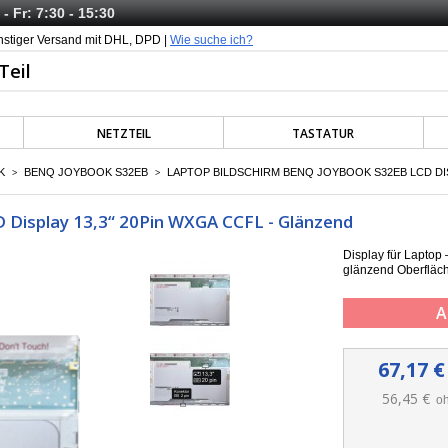
- Fr: 7:30 - 15:30
nstiger Versand mit DHL, DPD |
Wie suche ich?
NETZTEIL
TASTATUR
K
BENQ JOYBOOK S32EB
LAPTOP BILDSCHIRM BENQ JOYBOOK S32EB LCD DIS
>
>
 Display 13,3“ 20Pin WXGA CCFL - Glänzend
Display für Lapto
g
länzend Oberfläc
A
67,17 €
56,45 €
oh