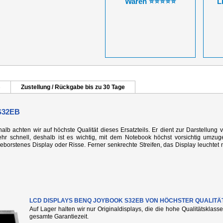
Waren ⭐⭐⭐⭐⭐
L
B
Zustellung / Rückgabe bis zu 30 Tage
S32EB
alb achten wir auf höchste Qualität dieses Ersatzteils. Er dient zur Darstellung 
r schnell, deshalb ist es wichtig, mit dem Notebook höchst vorsichtig umzug
rstenes Display oder Risse. Ferner senkrechte Streifen, das Display leuchtet n
LCD DISPLAYS BENQ JOYBOOK S32EB VON HÖCHSTER QUALITÄ
Auf Lager halten wir nur Originaldisplays, die die hohe Qualitätsklass
gesamte Garantiezeit.