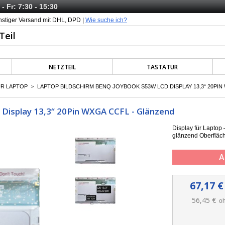
- Fr: 7:30 - 15:30
nstiger Versand mit DHL, DPD |
Wie suche ich?
NETZTEIL
TASTATUR
ÜR LAPTOP
LAPTOP BILDSCHIRM BENQ JOYBOOK S53W LCD DISPLAY 13,3“ 20PIN
>
Display 13,3“ 20Pin WXGA CCFL - Glänzend
Display für Lapto
g
länzend Oberfläc
A
67,17 €
56,45 €
oh