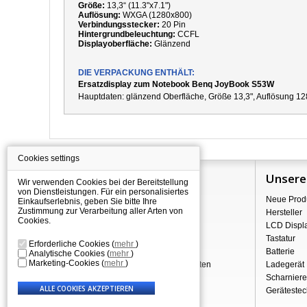
Größe:
13,3“ (11.3"x7.1")
Auflösung:
WXGA (1280x800)
Verbindungsstecker:
20 Pin
Hintergrundbeleuchtung:
CCFL
Displayoberfläche:
Glänzend
DIE VERPACKUNG ENTHÄLT:
Ersatzdisplay zum Notebook Benq JoyBook S53W
Hauptdaten:
g
länzend Oberfläche,
Größe 13,3", Auflösung 12
Cookies settings
Information
Unsere
Wir verwenden Cookies bei der Bereitstellung
von Dienstleistungen. Für ein personalisiertes
Über Shopping
Neue Prod
Einkaufserlebnis, geben Sie bitte Ihre
Zustimmung zur Verarbeitung aller Arten von
Versand
Hersteller
Cookies.
Warehouse Deals
LCD Displ
Reklamation & Widerrufsrecht
Tastatur
Erforderliche Cookies
(
mehr
)
Geschäftsbedingungen
Batterie
Analytische Cookies
(
mehr
)
Marketing-Cookies
(
mehr
)
Verarbeitung personenbezogener Daten
Ladegerät
Über uns - Impressum
Scharniere
Gerätestec