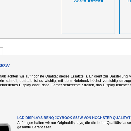
Waren ⭐⭐⭐⭐⭐
L
S53W
alb achten wir auf höchste Qualität dieses Ersatzteils. Er dient zur Darstellung 
r schnell, deshalb ist es wichtig, mit dem Notebook höchst vorsichtig umzug
rstenes Display oder Risse. Ferner senkrechte Streifen, das Display leuchtet n
LCD DISPLAYS BENQ JOYBOOK S53W VON HÖCHSTER QUALITÄT
Auf Lager halten wir nur Originaldisplays, die die hohe Qualitätsklass
gesamte Garantiezeit.