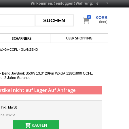
Wilkommen, (
einloggen
)
Währung:
0
KORB
(leer)
ÜBER SHOPPING
SCHARNIERE
 WXGA CCFL - GLÄNZEND
p – Benq JoyBook S53W 13,3“ 20Pin WXGA 1280x800 CCFL,
he,
2 Jahre Garantie
rtikel nicht auf Lager
Auf Anfrage
Inkl. MwSt
ne MWSt.
KAUFEN