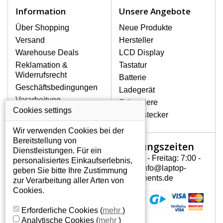
Notebook höchst vorsichtig umzugehen.
Information
Unsere Angebote
Zu den häufigsten Beschädigungen
gehören mechanische Schäden, z. B.
Über Shopping
Neue Produkte
ein geborstenes Display oder Risse.
Versand
Hersteller
Ferner senkrechte Streifen, das Display
Warehouse Deals
LCD Display
leuchtet nicht, blinkt unregelmäßig oder
Reklamation &
Tastatur
ist ungleichmäßig hell.
Widerrufsrecht
Batterie
Geschäftsbedingungen
Ladegerät
LCD DISPLAYS BENQ
Verarbeitung
Scharniere
JOYBOOK T31-120 VON
personenbezogener
Cookies settings
HÖCHSTER QUALITÄT!
Gerätestecker
Daten
Auf Lager halten wir nur
Wir verwenden Cookies bei der
Über uns - Impressum
Originaldisplays, die die hohe
Bereitstellung von
Öffnungszeiten
Mein Konto
Qualitätsklasse A+ erfüllen, also
Dienstleistungen. Für ein
ohne mangelhafte Pixel, und
Montag - Freitag: 7:00 -
personalisiertes Einkaufserlebnis,
Mein Konto
zwar über die gesamte
15:30 info@laptop-
geben Sie bitte Ihre Zustimmung
Persönliche Daten
Garantiezeit.
components.de
zur Verarbeitung aller Arten von
Addressen
Cookies.
WIE KÖNNEN SIE FESTSTELLEN,
Bestellverlauf
WELCHES DISPLAY SIE FÜR IHREN
Erforderliche Cookies
(
mehr
)
NOTEBOOK BENQ JOYBOOK T31-120
Analytische Cookies
(
mehr
)
BRAUCHEN?