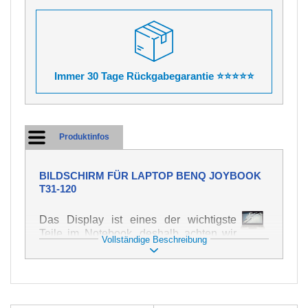
Immer 30 Tage Rückgabegarantie ⭐⭐⭐⭐⭐
Produktinfos
BILDSCHIRM FÜR LAPTOP BENQ JOYBOOK
T31-120
Das Display ist eines der wichtigste
Teile im Notebook, deshalb achten wir
Vollständige Beschreibung
auf höchste Qualität dieses Ersatzteils.
Er dient zur Darstellung von Texten und
Bildern in verschiedener Form. Zu
seiner Beschädigung kommt es sehr
schnell, deshalb ist es wichtig, mit dem