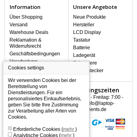
Notebook höchst vorsichtig umzugehen.
Information
Unsere Angebote
Zu den häufigsten Beschädigungen
gehören mechanische Schäden, z. B.
Über Shopping
Neue Produkte
ein geborstenes Display oder Risse.
Versand
Hersteller
Ferner senkrechte Streifen, das Display
Warehouse Deals
LCD Display
leuchtet nicht, blinkt unregelmäßig oder
Reklamation &
Tastatur
ist ungleichmäßig hell.
Widerrufsrecht
Batterie
Geschäftsbedingungen
Ladegerät
LCD DISPLAYS BENQ
Verarbeitung
Scharniere
JOYBOOK T31-131 VON
personenbezogener
Cookies settings
HÖCHSTER QUALITÄT!
Gerätestecker
Daten
Auf Lager halten wir nur
Wir verwenden Cookies bei der
Über uns - Impressum
Originaldisplays, die die hohe
Bereitstellung von
Öffnungszeiten
Mein Konto
Qualitätsklasse A+ erfüllen, also
Dienstleistungen. Für ein
ohne mangelhafte Pixel, und
Montag - Freitag: 7:00 -
personalisiertes Einkaufserlebnis,
Mein Konto
zwar über die gesamte
15:30 info@laptop-
geben Sie bitte Ihre Zustimmung
Persönliche Daten
Garantiezeit.
components.de
zur Verarbeitung aller Arten von
Addressen
Cookies.
WIE KÖNNEN SIE FESTSTELLEN,
Bestellverlauf
WELCHES DISPLAY SIE FÜR IHREN
Erforderliche Cookies
(
mehr
)
NOTEBOOK BENQ JOYBOOK T31-131
Analytische Cookies
(
mehr
)
BRAUCHEN?