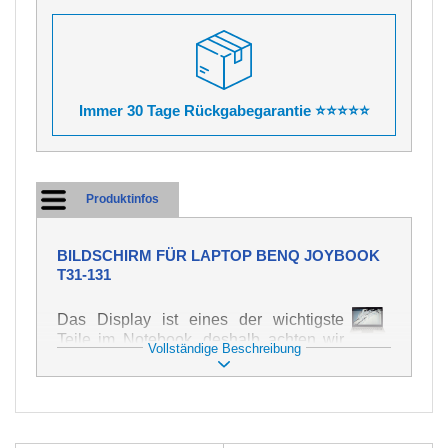
Immer 30 Tage Rückgabegarantie ⭐⭐⭐⭐⭐
Produktinfos
BILDSCHIRM FÜR LAPTOP BENQ JOYBOOK
T31-131
Das Display ist eines der wichtigste
Teile im Notebook, deshalb achten wir
Vollständige Beschreibung
auf höchste Qualität dieses Ersatzteils.
Er dient zur Darstellung von Texten und
Bildern in verschiedener Form. Zu
seiner Beschädigung kommt es sehr
schnell, deshalb ist es wichtig, mit dem