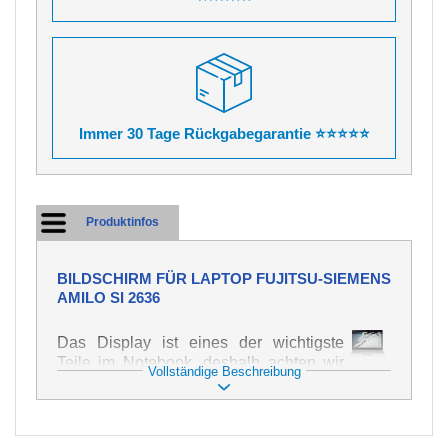
Immer 30 Tage Rückgabegarantie ⭐⭐⭐⭐⭐
Produktinfos
BILDSCHIRM FÜR LAPTOP FUJITSU-SIEMENS
AMILO SI 2636
Das Display ist eines der wichtigste
Teile im Notebook, deshalb achten wir
Vollständige Beschreibung
auf höchste Qualität dieses Ersatzteils.
Er dient zur Darstellung von Texten und
Bildern in verschiedener Form. Zu
seiner Beschädigung kommt es sehr