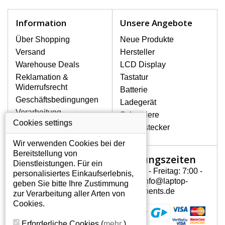
schnell, deshalb ist es wichtig, mit dem
Notebook höchst vorsichtig umzugehen.
Information
Unsere Angebote
Zu den häufigsten Beschädigungen
gehören mechanische Schäden, z. B.
Über Shopping
Neue Produkte
ein geborstenes Display oder Risse.
Versand
Hersteller
Ferner senkrechte Streifen, das Display
Warehouse Deals
LCD Display
leuchtet nicht, blinkt unregelmäßig oder
Reklamation &
Tastatur
ist ungleichmäßig hell.
Widerrufsrecht
Batterie
Geschäftsbedingungen
Ladegerät
LCD DISPLAYS FUJITSU-
Verarbeitung
Scharniere
SIEMENS AMILO SI 2636 VON
personenbezogener
Cookies settings
HÖCHSTER QUALITÄT!
Gerätestecker
Daten
Auf Lager halten wir nur
Wir verwenden Cookies bei der
Über uns - Impressum
Originaldisplays, die die hohe
Bereitstellung von
Öffnungszeiten
Mein Konto
Qualitätsklasse A+ erfüllen, also
Dienstleistungen. Für ein
ohne mangelhafte Pixel, und
Montag - Freitag: 7:00 -
personalisiertes Einkaufserlebnis,
Mein Konto
zwar über die gesamte
15:30 info@laptop-
geben Sie bitte Ihre Zustimmung
Persönliche Daten
Garantiezeit.
components.de
zur Verarbeitung aller Arten von
Addressen
Cookies.
WIE KÖNNEN SIE FESTSTELLEN,
Bestellverlauf
WELCHES DISPLAY SIE FÜR IHREN
Erforderliche Cookies
(
mehr
)