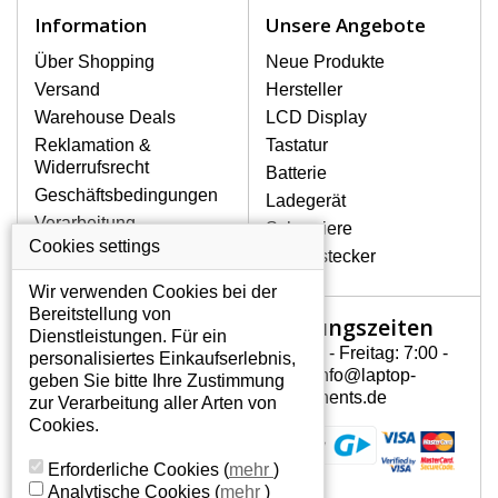
Zu den häufigsten Beschädigungen
Information
Unsere Angebote
gehören mechanische Schäden, z. B.
ein geborstenes Display oder Risse.
Über Shopping
Neue Produkte
Ferner senkrechte Streifen, das Display
Versand
Hersteller
leuchtet nicht, blinkt unregelmäßig oder
Warehouse Deals
LCD Display
ist ungleichmäßig hell.
Reklamation &
Tastatur
Widerrufsrecht
Batterie
LCD DISPLAYS LG R310 VON
Geschäftsbedingungen
Ladegerät
HÖCHSTER QUALITÄT!
Verarbeitung
Scharniere
Auf Lager halten wir nur
personenbezogener
Cookies settings
Gerätestecker
Originaldisplays, die die hohe
Daten
Qualitätsklasse A+ erfüllen, also
Wir verwenden Cookies bei der
Über uns - Impressum
ohne mangelhafte Pixel, und
Bereitstellung von
Öffnungszeiten
Mein Konto
zwar über die gesamte
Dienstleistungen. Für ein
Garantiezeit.
Montag - Freitag: 7:00 -
personalisiertes Einkaufserlebnis,
Mein Konto
15:30 info@laptop-
geben Sie bitte Ihre Zustimmung
WIE KÖNNEN SIE FESTSTELLEN,
Persönliche Daten
components.de
zur Verarbeitung aller Arten von
WELCHES DISPLAY SIE FÜR IHREN
Addressen
Cookies.
NOTEBOOK LG R310 BRAUCHEN?
Bestellverlauf
Der Displaytyp lässt sich anhand des
Erforderliche Cookies
(
mehr
)
Notebookmodells finden, das auf der
Analytische Cookies
(
mehr
)