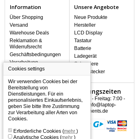
Zu den häufigsten Beschädigungen
Information
Unsere Angebote
gehören mechanische Schäden, z. B.
ein geborstenes Display oder Risse.
Über Shopping
Neue Produkte
Ferner senkrechte Streifen, das Display
Versand
Hersteller
leuchtet nicht, blinkt unregelmäßig oder
Warehouse Deals
LCD Display
ist ungleichmäßig hell.
Reklamation &
Tastatur
Widerrufsrecht
Batterie
LCD DISPLAYS LTN133AT07-
Geschäftsbedingungen
Ladegerät
G01 VON HÖCHSTER
Verarbeitung
Scharniere
QUALITÄT!
personenbezogener
Cookies settings
Gerätestecker
Auf Lager halten wir nur
Daten
Originaldisplays, die die hohe
Wir verwenden Cookies bei der
Über uns - Impressum
Qualitätsklasse A+ erfüllen, also
Bereitstellung von
Öffnungszeiten
Mein Konto
ohne mangelhafte Pixel, und
Dienstleistungen. Für ein
zwar über die gesamte
Montag - Freitag: 7:00 -
personalisiertes Einkaufserlebnis,
Mein Konto
Garantiezeit.
15:30 info@laptop-
geben Sie bitte Ihre Zustimmung
Persönliche Daten
components.de
zur Verarbeitung aller Arten von
WIE KÖNNEN SIE FESTSTELLEN,
Addressen
Cookies.
WELCHES DISPLAY SIE FÜR IHREN
Bestellverlauf
NOTEBOOK LTN133AT07-G01
Erforderliche Cookies
(
mehr
)
BRAUCHEN?
Analytische Cookies
(
mehr
)