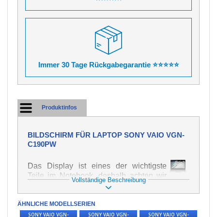
Immer 30 Tage Rückgabegarantie ⭐⭐⭐⭐⭐
Produktinfos
BILDSCHIRM FÜR LAPTOP SONY VAIO VGN-
C190PW
Das Display ist eines der wichtigste
Teile im Notebook, deshalb achten wir
Vollständige Beschreibung
auf höchste Qualität dieses Ersatzteils.
Er dient zur Darstellung von Texten und
ÄHNLICHE MODELLSERIEN
Bildern in verschiedener Form. Zu
seiner Beschädigung kommt es sehr
SONY VAIO VGN-
SONY VAIO VGN-
SONY VAIO VGN-