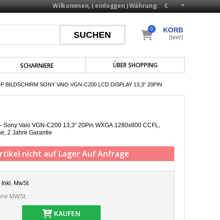
Wilkommen, (
einloggen
)
Währung:
0
KORB
(leer)
ÜBER SHOPPING
SCHARNIERE
P BILDSCHIRM SONY VAIO VGN-C200 LCD DISPLAY 13,3“ 20PIN
p – Sony Vaio VGN-C200 13,3“ 20Pin WXGA 1280x800 CCFL,
he,
2 Jahre Garantie
rtikel nicht auf Lager
Auf Anfrage
Inkl. MwSt
ne MWSt.
KAUFEN