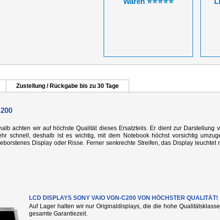
Waren ⭐⭐⭐⭐⭐
L
Zustellung / Rückgabe bis zu 30 Tage
200
alb achten wir auf höchste Qualität dieses Ersatzteils. Er dient zur Darstellung 
r schnell, deshalb ist es wichtig, mit dem Notebook höchst vorsichtig umzug
rstenes Display oder Risse. Ferner senkrechte Streifen, das Display leuchtet n
LCD DISPLAYS SONY VAIO VGN-C200 VON HÖCHSTER QUALITÄT!
Auf Lager halten wir nur Originaldisplays, die die hohe Qualitätsklass
gesamte Garantiezeit.