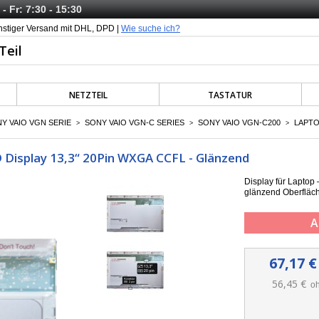
- Fr: 7:30 - 15:30
nstiger Versand mit DHL, DPD |
Wie suche ich?
NETZTEIL
TASTATUR
Y VAIO VGN SERIE
SONY VAIO VGN-C SERIES
SONY VAIO VGN-C200
LAPTO
>
>
>
 Display 13,3“ 20Pin WXGA CCFL - Glänzend
Display für Lapto
g
länzend Oberfläc
A
67,17 €
56,45 €
oh