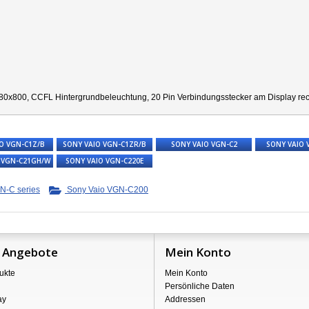
80x800, CCFL Hintergrundbeleuchtung, 20 Pin Verbindungsstecker am Display recht
O VGN-C1Z/B
SONY VAIO VGN-C1ZR/B
SONY VAIO VGN-C2
SONY VAIO 
 VGN-C21GH/W
SONY VAIO VGN-C220E
N-C series
Sony Vaio VGN-C200
 Angebote
Mein Konto
ukte
Mein Konto
Persönliche Daten
ay
Addressen