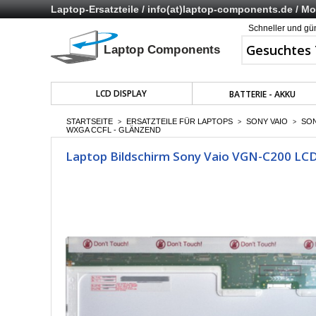
Laptop-Ersatzteile /
info(at)laptop-components.de
/ Mo 
Schneller und gü
LCD DISPLAY
BATTERIE - AKKU
STARTSEITE
ERSATZTEILE FÜR LAPTOPS
SONY VAIO
SON
>
>
>
WXGA CCFL - GLÄNZEND
Laptop Bildschirm Sony Vaio VGN-C200 LCD