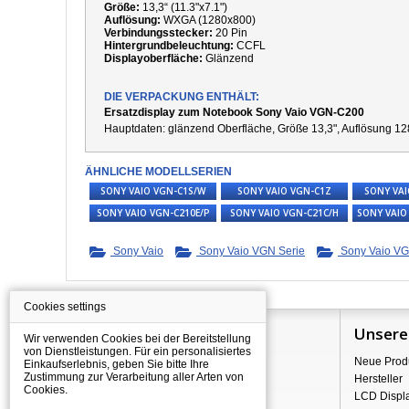
Größe:
13,3“ (11.3"x7.1")
Auflösung:
WXGA (1280x800)
Verbindungsstecker:
20 Pin
Hintergrundbeleuchtung:
CCFL
Displayoberfläche:
Glänzend
DIE VERPACKUNG ENTHÄLT:
Ersatzdisplay zum Notebook Sony Vaio VGN-C200
Hauptdaten:
g
länzend Oberfläche,
Größe 13,3", Auflösung 12
ÄHNLICHE MODELLSERIEN
SONY VAIO VGN-C1S/W
SONY VAIO VGN-C1Z
SONY VAI
SONY VAIO VGN-C210E/P
SONY VAIO VGN-C21C/H
SONY VAIO
Sony Vaio
Sony Vaio VGN Serie
Sony Vaio VG
Cookies settings
Information
Unsere
Wir verwenden Cookies bei der Bereitstellung
von Dienstleistungen. Für ein personalisiertes
Über Shopping
Neue Prod
Einkaufserlebnis, geben Sie bitte Ihre
Zustimmung zur Verarbeitung aller Arten von
Versand
Hersteller
Cookies.
Warehouse Deals
LCD Displ