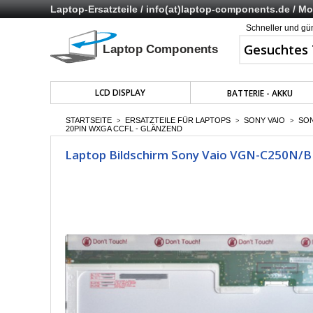
Laptop-Ersatzteile /
info(at)laptop-components.de
/ Mo 
Schneller und gü
LCD DISPLAY
BATTERIE - AKKU
STARTSEITE
ERSATZTEILE FÜR LAPTOPS
SONY VAIO
SON
>
>
>
20PIN WXGA CCFL - GLÄNZEND
Laptop Bildschirm Sony Vaio VGN-C250N/B 