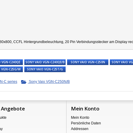
80x800, CCFL Hintergrundbeleuchtung, 20 Pin Verbindungsstecker am Display recht
O VGN-C240QE
SONY VAIO VGN-C240QE/B
SONY VAIO VGN-C250N
SONY VAIO V
O VGN-C25G/W
SONY VAIO VGN-C25T/G
N-C series
Sony Vaio VGN-C250N/B
 Angebote
Mein Konto
ukte
Mein Konto
Persönliche Daten
ay
Addressen