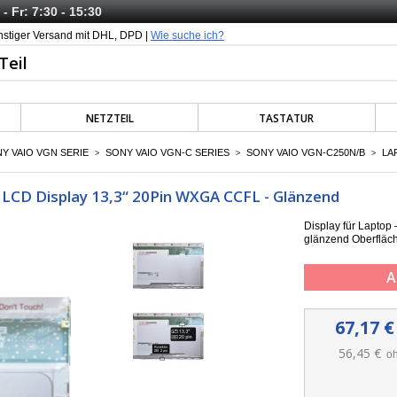
- Fr: 7:30 - 15:30
nstiger Versand mit DHL, DPD |
Wie suche ich?
NETZTEIL
TASTATUR
Y VAIO VGN SERIE
SONY VAIO VGN-C SERIES
SONY VAIO VGN-C250N/B
LA
>
>
>
LCD Display 13,3“ 20Pin WXGA CCFL - Glänzend
Display für Lapto
g
länzend Oberfläc
A
67,17 €
56,45 €
oh