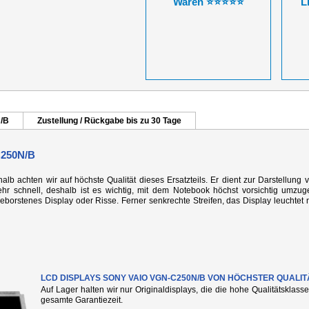
Waren ⭐⭐⭐⭐⭐
L
N/B
Zustellung / Rückgabe bis zu 30 Tage
250N/B
alb achten wir auf höchste Qualität dieses Ersatzteils. Er dient zur Darstellung 
r schnell, deshalb ist es wichtig, mit dem Notebook höchst vorsichtig umzug
rstenes Display oder Risse. Ferner senkrechte Streifen, das Display leuchtet n
LCD DISPLAYS SONY VAIO VGN-C250N/B VON HÖCHSTER QUALIT
Auf Lager halten wir nur Originaldisplays, die die hohe Qualitätsklass
gesamte Garantiezeit.