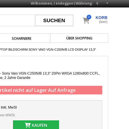
Wilkommen, (
einloggen
)
Währung:
0
KORB
(leer)
ÜBER SHOPPING
SCHARNIERE
PTOP BILDSCHIRM SONY VAIO VGN-C250N/B LCD DISPLAY 13,3“
p – Sony Vaio VGN-C250N/B 13,3“ 20Pin WXGA 1280x800 CCFL,
he,
2 Jahre Garantie
rtikel nicht auf Lager
Auf Anfrage
Inkl. MwSt
ne MWSt.
KAUFEN