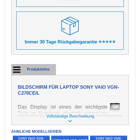
Immer 30 Tage Rückgabegarantie ⭐⭐⭐⭐⭐
Produktinfos
BILDSCHIRM FÜR LAPTOP SONY VAIO VGN-
C270CE/L
Das Display ist eines der wichtigste
Teile im Notebook, deshalb achten wir
Vollständige Beschreibung
auf höchste Qualität dieses Ersatzteils.
Er dient zur Darstellung von Texten und
ÄHNLICHE MODELLSERIEN
Bildern in verschiedener Form. Zu
seiner Beschädigung kommt es sehr
SONY VAIO VGN-
SONY VAIO VGN-