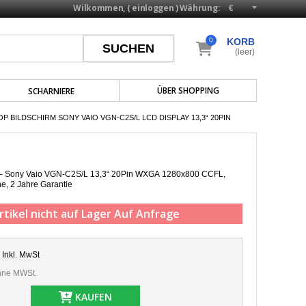
Wilkommen, (
einloggen
)
Währung:
0
KORB
(leer)
ÜBER SHOPPING
SCHARNIERE
P BILDSCHIRM SONY VAIO VGN-C2S/L LCD DISPLAY 13,3“ 20PIN
p – Sony Vaio VGN-C2S/L 13,3“ 20Pin WXGA 1280x800 CCFL,
he,
2 Jahre Garantie
rtikel nicht auf Lager
Auf Anfrage
Inkl. MwSt
ne MWSt.
KAUFEN