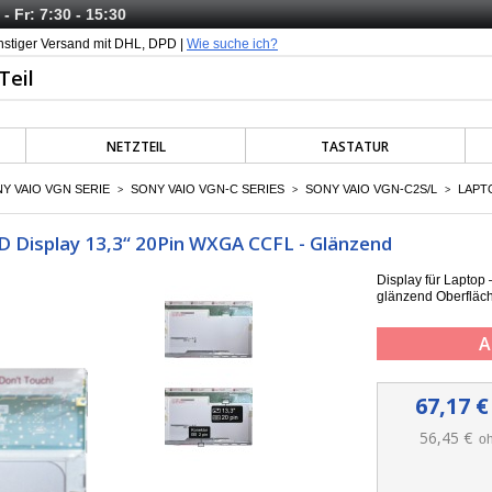
- Fr: 7:30 - 15:30
nstiger Versand mit DHL, DPD |
Wie suche ich?
NETZTEIL
TASTATUR
Y VAIO VGN SERIE
SONY VAIO VGN-C SERIES
SONY VAIO VGN-C2S/L
LAPTO
>
>
>
D Display 13,3“ 20Pin WXGA CCFL - Glänzend
Display für Lapto
g
länzend Oberfläc
A
67,17 €
56,45 €
oh