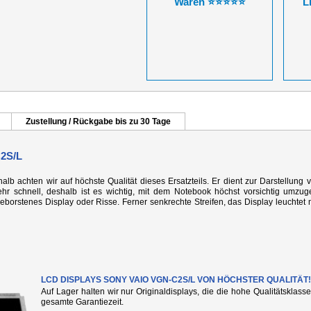
Waren ⭐⭐⭐⭐⭐
L
Zustellung / Rückgabe bis zu 30 Tage
2S/L
alb achten wir auf höchste Qualität dieses Ersatzteils. Er dient zur Darstellung 
r schnell, deshalb ist es wichtig, mit dem Notebook höchst vorsichtig umzug
rstenes Display oder Risse. Ferner senkrechte Streifen, das Display leuchtet n
LCD DISPLAYS SONY VAIO VGN-C2S/L VON HÖCHSTER QUALITÄT!
Auf Lager halten wir nur Originaldisplays, die die hohe Qualitätsklass
gesamte Garantiezeit.