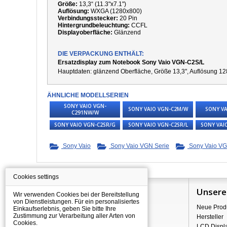
Größe:
13,3“ (11.3"x7.1")
Auflösung:
WXGA (1280x800)
Verbindungsstecker:
20 Pin
Hintergrundbeleuchtung:
CCFL
Displayoberfläche:
Glänzend
DIE VERPACKUNG ENTHÄLT:
Ersatzdisplay zum Notebook Sony Vaio VGN-C2S/L
Hauptdaten:
g
länzend Oberfläche,
Größe 13,3", Auflösung 12
ÄHNLICHE MODELLSERIEN
SONY VAIO VGN-
SONY VAIO VGN-C2M/W
SONY VA
C291NW/W
SONY VAIO VGN-C2SR/G
SONY VAIO VGN-C2SR/L
SONY VAI
Sony Vaio
Sony Vaio VGN Serie
Sony Vaio VG
Cookies settings
Information
Unsere
Wir verwenden Cookies bei der Bereitstellung
von Dienstleistungen. Für ein personalisiertes
Über Shopping
Neue Prod
Einkaufserlebnis, geben Sie bitte Ihre
Zustimmung zur Verarbeitung aller Arten von
Versand
Hersteller
Cookies.
Warehouse Deals
LCD Displ