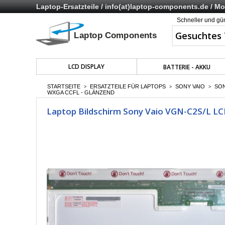
Laptop-Ersatzteile /
info(at)laptop-components.de
/ Mo 
Schneller und gü
LCD DISPLAY
BATTERIE - AKKU
STARTSEITE
ERSATZTEILE FÜR LAPTOPS
SONY VAIO
SON
>
>
>
WXGA CCFL - GLÄNZEND
Laptop Bildschirm Sony Vaio VGN-C2S/L LC