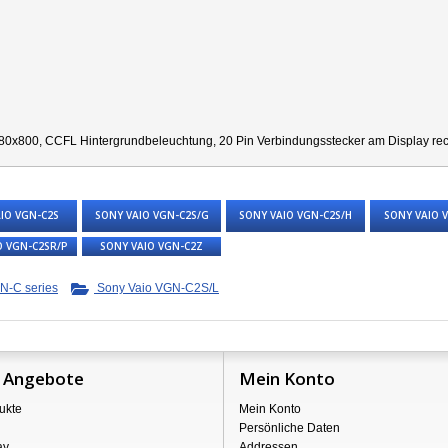
80x800, CCFL Hintergrundbeleuchtung, 20 Pin Verbindungsstecker am Display recht
IO VGN-C2S
SONY VAIO VGN-C2S/G
SONY VAIO VGN-C2S/H
SONY VAIO 
O VGN-C2SR/P
SONY VAIO VGN-C2Z
N-C series
Sony Vaio VGN-C2S/L
 Angebote
Mein Konto
ukte
Mein Konto
Persönliche Daten
ay
Addressen