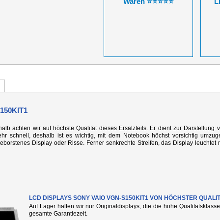
Waren ⭐⭐⭐⭐⭐
L
150KIT1
alb achten wir auf höchste Qualität dieses Ersatzteils. Er dient zur Darstellung 
r schnell, deshalb ist es wichtig, mit dem Notebook höchst vorsichtig umzug
rstenes Display oder Risse. Ferner senkrechte Streifen, das Display leuchtet n
LCD DISPLAYS SONY VAIO VGN-S150KIT1 VON HÖCHSTER QUALIT
Auf Lager halten wir nur Originaldisplays, die die hohe Qualitätsklass
gesamte Garantiezeit.