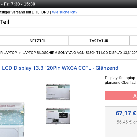
- Fr: 7:30 - 15:30
nstiger Versand mit DHL, DPD |
Wie suche ich?
NETZTEIL
TASTATUR
ÜR LAPTOP
LAPTOP BILDSCHIRM SONY VAIO VGN-S150KIT1 LCD DISPLAY 13,3“ 2
>
 LCD Display 13,3“ 20Pin WXGA CCFL - Glänzend
Display für Lapto
g
länzend Oberfläc
A
67,17 €
56,45 €
oh