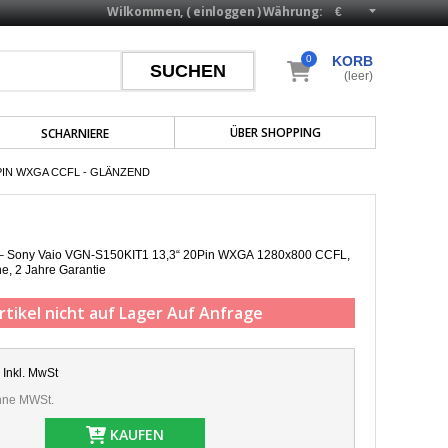
Wilkommen, (
einloggen
)
Währung:
0
KORB
(leer)
ÜBER SHOPPING
SCHARNIERE
0PIN WXGA CCFL - GLÄNZEND
p – Sony Vaio VGN-S150KIT1 13,3“ 20Pin WXGA 1280x800 CCFL,
he,
2 Jahre Garantie
rtikel nicht auf Lager
Auf Anfrage
Inkl. MwSt
ne MWSt.
KAUFEN