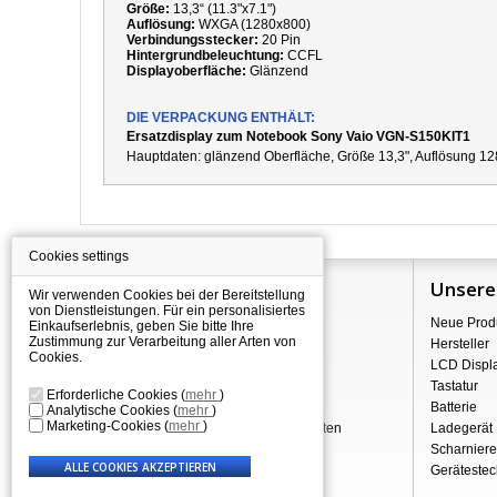
Größe:
13,3“ (11.3"x7.1")
Auflösung:
WXGA (1280x800)
Verbindungsstecker:
20 Pin
Hintergrundbeleuchtung:
CCFL
Displayoberfläche:
Glänzend
DIE VERPACKUNG ENTHÄLT:
Ersatzdisplay zum Notebook Sony Vaio VGN-S150KIT1
Hauptdaten:
g
länzend Oberfläche,
Größe 13,3", Auflösung 12
Cookies settings
Information
Unsere
Wir verwenden Cookies bei der Bereitstellung
von Dienstleistungen. Für ein personalisiertes
Über Shopping
Neue Prod
Einkaufserlebnis, geben Sie bitte Ihre
Zustimmung zur Verarbeitung aller Arten von
Versand
Hersteller
Cookies.
Warehouse Deals
LCD Displ
Reklamation & Widerrufsrecht
Tastatur
Erforderliche Cookies
(
mehr
)
Geschäftsbedingungen
Batterie
Analytische Cookies
(
mehr
)
Marketing-Cookies
(
mehr
)
Verarbeitung personenbezogener Daten
Ladegerät
Über uns - Impressum
Scharniere
Gerätestec