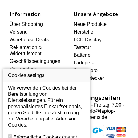
schnell, deshalb ist es wichtig, mit dem
Notebook höchst vorsichtig umzugehen.
Information
Unsere Angebote
Zu den häufigsten Beschädigungen
gehören mechanische Schäden, z. B.
Über Shopping
Neue Produkte
ein geborstenes Display oder Risse.
Versand
Hersteller
Ferner senkrechte Streifen, das Display
Warehouse Deals
LCD Display
leuchtet nicht, blinkt unregelmäßig oder
Reklamation &
Tastatur
ist ungleichmäßig hell.
Widerrufsrecht
Batterie
Geschäftsbedingungen
Ladegerät
LCD DISPLAYS SONY VAIO
Verarbeitung
Scharniere
VGN-S170PVN VON
personenbezogener
Cookies settings
HÖCHSTER QUALITÄT!
Gerätestecker
Daten
Auf Lager halten wir nur
Wir verwenden Cookies bei der
Über uns - Impressum
Originaldisplays, die die hohe
Bereitstellung von
Öffnungszeiten
Mein Konto
Qualitätsklasse A+ erfüllen, also
Dienstleistungen. Für ein
ohne mangelhafte Pixel, und
Montag - Freitag: 7:00 -
personalisiertes Einkaufserlebnis,
Mein Konto
zwar über die gesamte
15:30 info@laptop-
geben Sie bitte Ihre Zustimmung
Persönliche Daten
Garantiezeit.
components.de
zur Verarbeitung aller Arten von
Addressen
Cookies.
WIE KÖNNEN SIE FESTSTELLEN,
Bestellverlauf
WELCHES DISPLAY SIE FÜR IHREN
Erforderliche Cookies
(
mehr
)