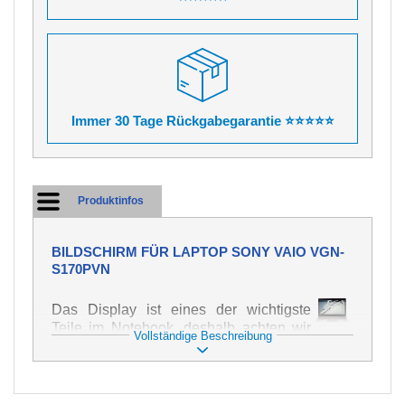
Immer 30 Tage Rückgabegarantie ⭐⭐⭐⭐⭐
Produktinfos
BILDSCHIRM FÜR LAPTOP SONY VAIO VGN-
S170PVN
Das Display ist eines der wichtigste
Teile im Notebook, deshalb achten wir
Vollständige Beschreibung
auf höchste Qualität dieses Ersatzteils.
Er dient zur Darstellung von Texten und
Bildern in verschiedener Form. Zu
seiner Beschädigung kommt es sehr