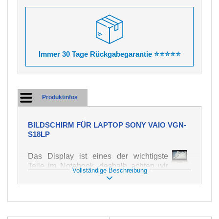
Immer 30 Tage Rückgabegarantie ⭐⭐⭐⭐⭐
Produktinfos
BILDSCHIRM FÜR LAPTOP SONY VAIO VGN-
S18LP
Das Display ist eines der wichtigste
Teile im Notebook, deshalb achten wir
Vollständige Beschreibung
auf höchste Qualität dieses Ersatzteils.
Er dient zur Darstellung von Texten und
Bildern in verschiedener Form. Zu
seiner Beschädigung kommt es sehr
schnell, deshalb ist es wichtig, mit dem