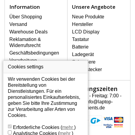
Notebook höchst vorsichtig umzugehen.
Information
Unsere Angebote
Zu den häufigsten Beschädigungen
gehören mechanische Schäden, z. B.
Über Shopping
Neue Produkte
ein geborstenes Display oder Risse.
Versand
Hersteller
Ferner senkrechte Streifen, das Display
Warehouse Deals
LCD Display
leuchtet nicht, blinkt unregelmäßig oder
Reklamation &
Tastatur
ist ungleichmäßig hell.
Widerrufsrecht
Batterie
Geschäftsbedingungen
Ladegerät
LCD DISPLAYS SONY VAIO
Verarbeitung
Scharniere
VGN-S18LP VON HÖCHSTER
personenbezogener
Cookies settings
QUALITÄT!
Gerätestecker
Daten
Auf Lager halten wir nur
Wir verwenden Cookies bei der
Über uns - Impressum
Originaldisplays, die die hohe
Bereitstellung von
Öffnungszeiten
Mein Konto
Qualitätsklasse A+ erfüllen, also
Dienstleistungen. Für ein
ohne mangelhafte Pixel, und
Montag - Freitag: 7:00 -
personalisiertes Einkaufserlebnis,
Mein Konto
zwar über die gesamte
15:30 info@laptop-
geben Sie bitte Ihre Zustimmung
Persönliche Daten
Garantiezeit.
components.de
zur Verarbeitung aller Arten von
Addressen
Cookies.
WIE KÖNNEN SIE FESTSTELLEN,
Bestellverlauf
WELCHES DISPLAY SIE FÜR IHREN
Erforderliche Cookies
(
mehr
)
NOTEBOOK SONY VAIO VGN-S18LP
Analytische Cookies
(
mehr
)
BRAUCHEN?