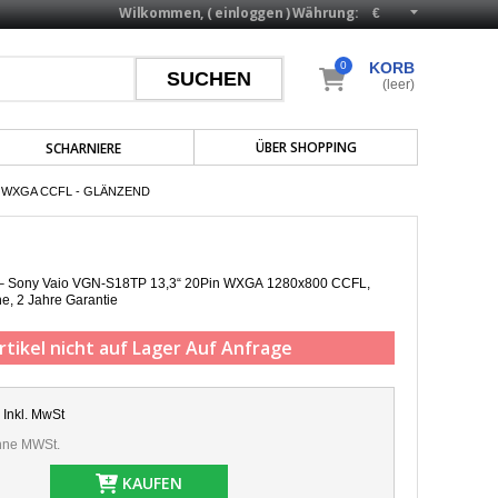
Wilkommen, (
einloggen
)
Währung:
0
KORB
(leer)
ÜBER SHOPPING
SCHARNIERE
N WXGA CCFL - GLÄNZEND
p – Sony Vaio VGN-S18TP 13,3“ 20Pin WXGA 1280x800 CCFL,
he,
2 Jahre Garantie
rtikel nicht auf Lager
Auf Anfrage
Inkl. MwSt
ne MWSt.
KAUFEN