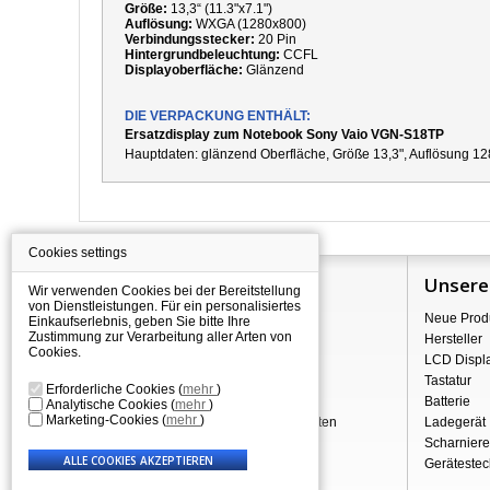
Größe:
13,3“ (11.3"x7.1")
Auflösung:
WXGA (1280x800)
Verbindungsstecker:
20 Pin
Hintergrundbeleuchtung:
CCFL
Displayoberfläche:
Glänzend
DIE VERPACKUNG ENTHÄLT:
Ersatzdisplay zum Notebook Sony Vaio VGN-S18TP
Hauptdaten:
g
länzend Oberfläche,
Größe 13,3", Auflösung 12
Cookies settings
Information
Unsere
Wir verwenden Cookies bei der Bereitstellung
von Dienstleistungen. Für ein personalisiertes
Über Shopping
Neue Prod
Einkaufserlebnis, geben Sie bitte Ihre
Zustimmung zur Verarbeitung aller Arten von
Versand
Hersteller
Cookies.
Warehouse Deals
LCD Displ
Reklamation & Widerrufsrecht
Tastatur
Erforderliche Cookies
(
mehr
)
Geschäftsbedingungen
Batterie
Analytische Cookies
(
mehr
)
Marketing-Cookies
(
mehr
)
Verarbeitung personenbezogener Daten
Ladegerät
Über uns - Impressum
Scharniere
Gerätestec