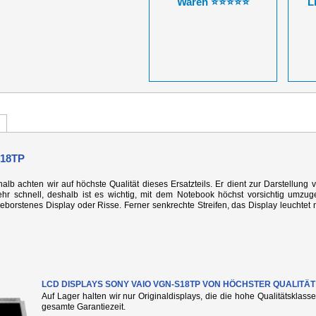
Waren ⭐⭐⭐⭐⭐
L
18TP
alb achten wir auf höchste Qualität dieses Ersatzteils. Er dient zur Darstellung 
r schnell, deshalb ist es wichtig, mit dem Notebook höchst vorsichtig umzug
rstenes Display oder Risse. Ferner senkrechte Streifen, das Display leuchtet n
LCD DISPLAYS SONY VAIO VGN-S18TP VON HÖCHSTER QUALITÄT
Auf Lager halten wir nur Originaldisplays, die die hohe Qualitätsklass
gesamte Garantiezeit.