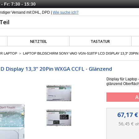
- Fr: 7:30 - 15:30
nstiger Versand mit DHL, DPD |
Wie suche ich?
NETZTEIL
TASTATUR
ÜR LAPTOP
LAPTOP BILDSCHIRM SONY VAIO VGN-S18TP LCD DISPLAY 13,3“ 20PI
>
D Display 13,3“ 20Pin WXGA CCFL - Glänzend
Display für Lapto
g
länzend Oberfläc
A
67,17 €
56,45 €
oh