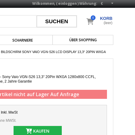
Wilkommen, (
einloggen
)
Währung:
0
KORB
(leer)
ÜBER SHOPPING
SCHARNIERE
BILDSCHIRM SONY VAIO VGN-S26 LCD DISPLAY 13,3“ 20PIN WXGA
p – Sony Vaio VGN-S26 13,3“ 20Pin WXGA 1280x800 CCFL,
he,
2 Jahre Garantie
rtikel nicht auf Lager
Auf Anfrage
Inkl. MwSt
ne MWSt.
KAUFEN