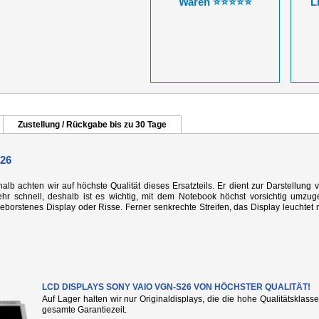
Waren ⭐⭐⭐⭐⭐
L
Zustellung / Rückgabe bis zu 30 Tage
26
alb achten wir auf höchste Qualität dieses Ersatzteils. Er dient zur Darstellung 
r schnell, deshalb ist es wichtig, mit dem Notebook höchst vorsichtig umzug
rstenes Display oder Risse. Ferner senkrechte Streifen, das Display leuchtet n
LCD DISPLAYS SONY VAIO VGN-S26 VON HÖCHSTER QUALITÄT!
Auf Lager halten wir nur Originaldisplays, die die hohe Qualitätsklass
gesamte Garantiezeit.