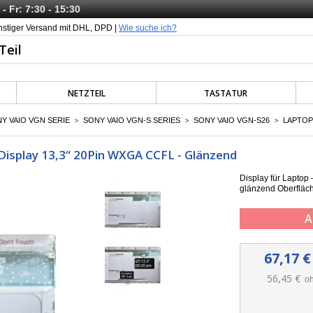
- Fr: 7:30 - 15:30
nstiger Versand mit DHL, DPD |
Wie suche ich?
NETZTEIL
TASTATUR
Y VAIO VGN SERIE
SONY VAIO VGN-S SERIES
SONY VAIO VGN-S26
LAPTOP 
>
>
>
Display 13,3“ 20Pin WXGA CCFL - Glänzend
Display für Lapto
g
länzend Oberfläc
A
67,17 €
56,45 €
oh