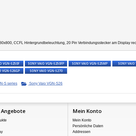
80x800, CCFL Hintergrundbeleuchtung, 20 Pin Verbindungsstecker am Display recht
O VGN-S250F
SONY VAIO VGN-S250FP
SONY VAIO VGN-S25MP
SONY VAIO
O VGN-S26GP
SONY VAIO VGN-S270
N-S series
Sony Vaio VGN-S26
 Angebote
Mein Konto
ukte
Mein Konto
Persönliche Daten
ay
Addressen