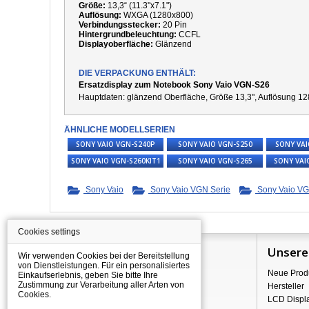
Größe:
13,3“ (11.3"x7.1")
Auflösung:
WXGA (1280x800)
Verbindungsstecker:
20 Pin
Hintergrundbeleuchtung:
CCFL
Displayoberfläche:
Glänzend
DIE VERPACKUNG ENTHÄLT:
Ersatzdisplay zum Notebook Sony Vaio VGN-S26
Hauptdaten:
g
länzend Oberfläche,
Größe 13,3", Auflösung 12
ÄHNLICHE MODELLSERIEN
SONY VAIO VGN-S240P
SONY VAIO VGN-S250
SONY VAI
SONY VAIO VGN-S260KIT1
SONY VAIO VGN-S265
SONY VAI
Sony Vaio
Sony Vaio VGN Serie
Sony Vaio VG
Cookies settings
Information
Unsere
Wir verwenden Cookies bei der Bereitstellung
von Dienstleistungen. Für ein personalisiertes
Über Shopping
Neue Prod
Einkaufserlebnis, geben Sie bitte Ihre
Zustimmung zur Verarbeitung aller Arten von
Versand
Hersteller
Cookies.
Warehouse Deals
LCD Displ