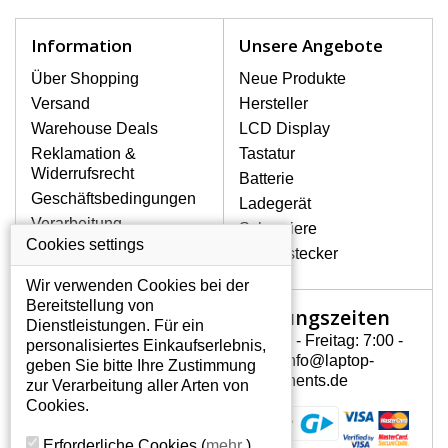
schnell, deshalb ist es wichtig, mit dem
Notebook höchst vorsichtig umzugehen.
Information
Unsere Angebote
Zu den häufigsten Beschädigungen
gehören mechanische Schäden, z. B.
Über Shopping
Neue Produkte
ein geborstenes Display oder Risse.
Versand
Hersteller
Ferner senkrechte Streifen, das Display
Warehouse Deals
LCD Display
leuchtet nicht, blinkt unregelmäßig oder
Reklamation &
Tastatur
ist ungleichmäßig hell.
Widerrufsrecht
Batterie
Geschäftsbedingungen
Ladegerät
LCD DISPLAYS SONY VAIO
Verarbeitung
Scharniere
VGN-S38GP/B VON
personenbezogener
Cookies settings
HÖCHSTER QUALITÄT!
Gerätestecker
Daten
Auf Lager halten wir nur
Wir verwenden Cookies bei der
Über uns - Impressum
Originaldisplays, die die hohe
Bereitstellung von
Öffnungszeiten
Mein Konto
Qualitätsklasse A+ erfüllen, also
Dienstleistungen. Für ein
ohne mangelhafte Pixel, und
Montag - Freitag: 7:00 -
personalisiertes Einkaufserlebnis,
Mein Konto
zwar über die gesamte
15:30 info@laptop-
geben Sie bitte Ihre Zustimmung
Persönliche Daten
Garantiezeit.
components.de
zur Verarbeitung aller Arten von
Addressen
Cookies.
WIE KÖNNEN SIE FESTSTELLEN,
Bestellverlauf
WELCHES DISPLAY SIE FÜR IHREN
Erforderliche Cookies
(
mehr
)