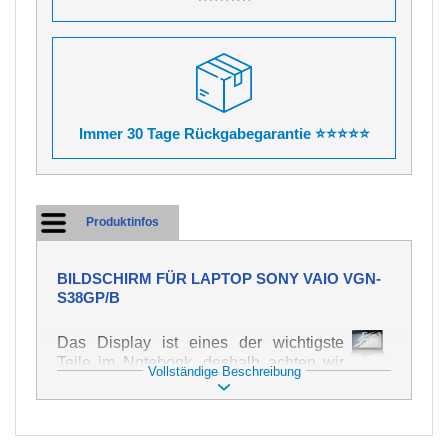
Immer 30 Tage Rückgabegarantie ⭐⭐⭐⭐⭐
Produktinfos
BILDSCHIRM FÜR LAPTOP SONY VAIO VGN-
S38GP/B
Das Display ist eines der wichtigste
Teile im Notebook, deshalb achten wir
Vollständige Beschreibung
auf höchste Qualität dieses Ersatzteils.
Er dient zur Darstellung von Texten und
Bildern in verschiedener Form. Zu
seiner Beschädigung kommt es sehr