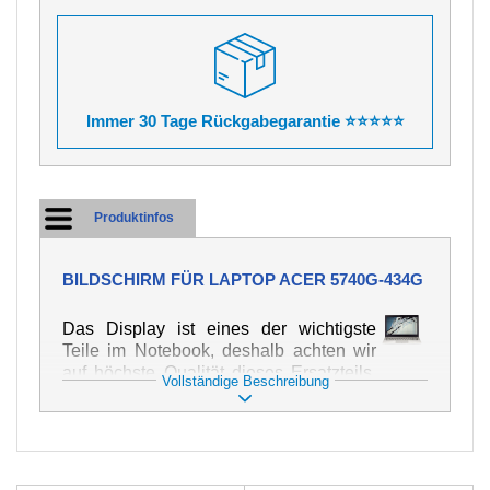
Immer 30 Tage Rückgabegarantie ⭐⭐⭐⭐⭐
Produktinfos
BILDSCHIRM FÜR LAPTOP ACER 5740G-434G
Das Display ist eines der wichtigste
Teile im Notebook, deshalb achten wir
auf höchste Qualität dieses Ersatzteils.
Vollständige Beschreibung
Er dient zur Darstellung von Texten und
Bildern in verschiedener Form. Zu
seiner Beschädigung kommt es sehr
schnell, deshalb ist es wichtig, mit dem
Notebook höchst vorsichtig umzugehen.