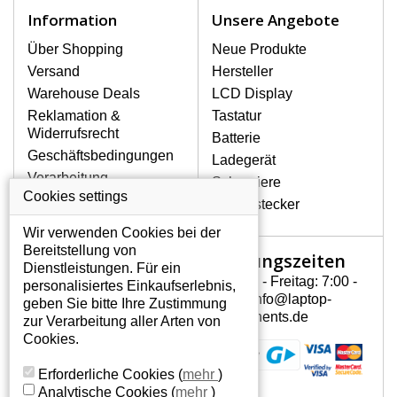
Zu den häufigsten Beschädigungen
Information
Unsere Angebote
gehören mechanische Schäden, z. B.
ein geborstenes Display oder Risse.
Über Shopping
Neue Produkte
Ferner senkrechte Streifen, das Display
Versand
Hersteller
leuchtet nicht, blinkt unregelmäßig oder
Warehouse Deals
LCD Display
ist ungleichmäßig hell.
Reklamation &
Tastatur
Widerrufsrecht
Batterie
LCD DISPLAYS ACER 5740G-
Geschäftsbedingungen
Ladegerät
434G VON HÖCHSTER
Verarbeitung
Scharniere
QUALITÄT!
personenbezogener
Cookies settings
Gerätestecker
Auf Lager halten wir nur
Daten
Originaldisplays, die die hohe
Wir verwenden Cookies bei der
Über uns - Impressum
Qualitätsklasse A+ erfüllen, also
Bereitstellung von
Öffnungszeiten
Mein Konto
ohne mangelhafte Pixel, und
Dienstleistungen. Für ein
zwar über die gesamte
Montag - Freitag: 7:00 -
personalisiertes Einkaufserlebnis,
Mein Konto
Garantiezeit.
15:30 info@laptop-
geben Sie bitte Ihre Zustimmung
Persönliche Daten
components.de
zur Verarbeitung aller Arten von
WIE KÖNNEN SIE FESTSTELLEN,
Addressen
Cookies.
WELCHES DISPLAY SIE FÜR IHREN
Bestellverlauf
NOTEBOOK BRAUCHEN ACER 5740G-
Erforderliche Cookies
(
mehr
)
434G?
Analytische Cookies
(
mehr
)