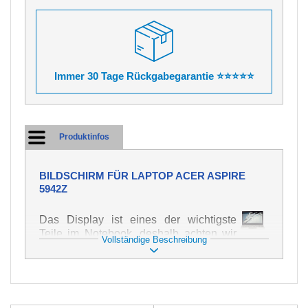
Immer 30 Tage Rückgabegarantie ⭐⭐⭐⭐⭐
Produktinfos
BILDSCHIRM FÜR LAPTOP ACER ASPIRE
5942Z
Das Display ist eines der wichtigste
Teile im Notebook, deshalb achten wir
Vollständige Beschreibung
auf höchste Qualität dieses Ersatzteils.
Er dient zur Darstellung von Texten und
Bildern in verschiedener Form. Zu
seiner Beschädigung kommt es sehr
schnell, deshalb ist es wichtig, mit dem