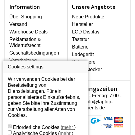
Notebook höchst vorsichtig umzugehen.
Information
Unsere Angebote
Zu den häufigsten Beschädigungen
gehören mechanische Schäden, z. B.
Über Shopping
Neue Produkte
ein geborstenes Display oder Risse.
Versand
Hersteller
Ferner senkrechte Streifen, das Display
Warehouse Deals
LCD Display
leuchtet nicht, blinkt unregelmäßig oder
Reklamation &
Tastatur
ist ungleichmäßig hell.
Widerrufsrecht
Batterie
Geschäftsbedingungen
Ladegerät
LCD DISPLAYS ACER ASPIRE
Verarbeitung
Scharniere
5942Z VON HÖCHSTER
personenbezogener
Cookies settings
QUALITÄT!
Gerätestecker
Daten
Auf Lager halten wir nur
Wir verwenden Cookies bei der
Über uns - Impressum
Originaldisplays, die die hohe
Bereitstellung von
Öffnungszeiten
Mein Konto
Qualitätsklasse A+ erfüllen, also
Dienstleistungen. Für ein
ohne mangelhafte Pixel, und
Montag - Freitag: 7:00 -
personalisiertes Einkaufserlebnis,
Mein Konto
zwar über die gesamte
15:30 info@laptop-
geben Sie bitte Ihre Zustimmung
Persönliche Daten
Garantiezeit.
components.de
zur Verarbeitung aller Arten von
Addressen
Cookies.
WIE KÖNNEN SIE FESTSTELLEN,
Bestellverlauf
WELCHES DISPLAY SIE FÜR IHREN
Erforderliche Cookies
(
mehr
)
NOTEBOOK BRAUCHEN ACER
Analytische Cookies
(
mehr
)
ASPIRE 5942Z?