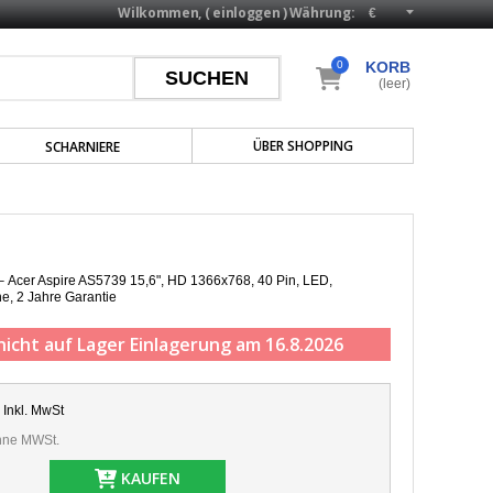
Wilkommen, (
einloggen
)
Währung:
0
KORB
(leer)
ÜBER SHOPPING
SCHARNIERE
 – Acer Aspire AS5739 15,6", HD 1366x768, 40 Pin, LED,
he,
2 Jahre Garantie
nicht auf Lager
Einlagerung am 16.8.2026
Inkl. MwSt
ne MWSt.
KAUFEN