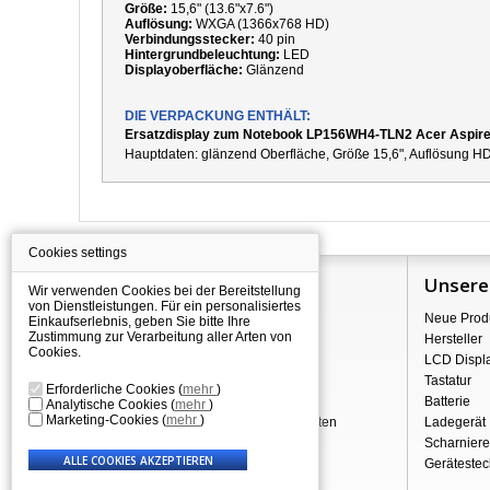
Größe:
15,6" (13.6"x7.6")
Auflösung:
WXGA (1366x768 HD)
Verbindungsstecker:
40 pin
Hintergrundbeleuchtung:
LED
Displayoberfläche:
Glänzend
DIE VERPACKUNG ENTHÄLT:
Ersatzdisplay zum Notebook LP156WH4-TLN2 Acer Aspir
Hauptdaten:
g
länzend
Oberfläche,
Größe 15,6", Auflösung HD
Cookies settings
Information
Unsere
Wir verwenden Cookies bei der Bereitstellung
von Dienstleistungen. Für ein personalisiertes
Über Shopping
Neue Prod
Einkaufserlebnis, geben Sie bitte Ihre
Zustimmung zur Verarbeitung aller Arten von
Versand
Hersteller
Cookies.
Warehouse Deals
LCD Displ
Reklamation & Widerrufsrecht
Tastatur
Erforderliche Cookies
(
mehr
)
Geschäftsbedingungen
Batterie
Analytische Cookies
(
mehr
)
Marketing-Cookies
(
mehr
)
Verarbeitung personenbezogener Daten
Ladegerät
Über uns - Impressum
Scharniere
Gerätestec