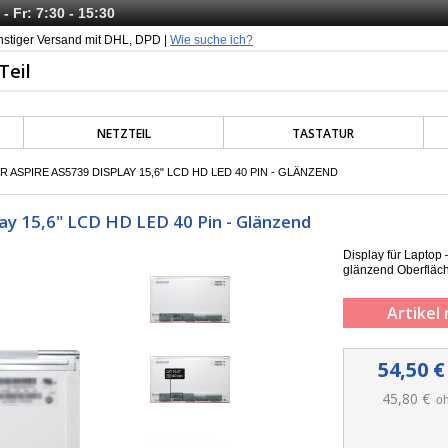
- Fr: 7:30 - 15:30
nstiger Versand mit DHL, DPD |
Wie suche ich?
NETZTEIL
TASTATUR
 ASPIRE AS5739 DISPLAY 15,6" LCD HD LED 40 PIN - GLÄNZEND
ay 15,6" LCD HD LED 40 Pin - Glänzend
Display für Laptop
g
länzend
Oberfläc
Artikel 
54,50 €
45,80 €
oh