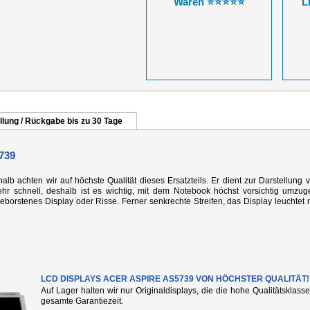
Waren ⭐⭐⭐⭐⭐
L
llung / Rückgabe bis zu 30 Tage
739
alb achten wir auf höchste Qualität dieses Ersatzteils. Er dient zur Darstellung 
r schnell, deshalb ist es wichtig, mit dem Notebook höchst vorsichtig umzug
rstenes Display oder Risse. Ferner senkrechte Streifen, das Display leuchtet n
LCD DISPLAYS ACER ASPIRE AS5739 VON HÖCHSTER QUALITÄT!
Auf Lager halten wir nur Originaldisplays, die die hohe Qualitätsklass
gesamte Garantiezeit.