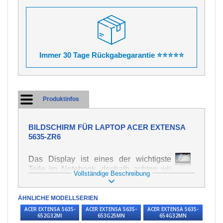
Immer 30 Tage Rückgabegarantie ⭐⭐⭐⭐⭐
Produktinfos
BILDSCHIRM FÜR LAPTOP ACER EXTENSA
5635-ZR6
Das Display ist eines der wichtigste
Teile im Notebook, deshalb achten wir
Vollständige Beschreibung
auf höchste Qualität dieses Ersatzteils.
Er dient zur Darstellung von Texten und
ÄHNLICHE MODELLSERIEN
Bildern in verschiedener Form. Zu
seiner Beschädigung kommt es sehr
ACER EXTENSA 5635-
ACER EXTENSA 5635-
ACER EXTENSA 5635-
652G32MI
653G25MN
654G32MN
schnell, deshalb ist es wichtig, mit dem