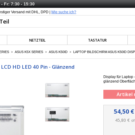
- Fr: 7:30 - 15:30
nstiger Versand mit DHL, DPD |
Wie suche ich?
NETZTEIL
TASTATUR
ERIES
ASUS K5X SERIES
ASUS K50ID
LAPTOP BILDSCHIRM ASUS K50ID DISPL
>
>
>
" LCD HD LED 40 Pin - Glänzend
Display für Laptop
g
länzend
Oberfläc
Artikel 
54,50 €
45,80 €
oh