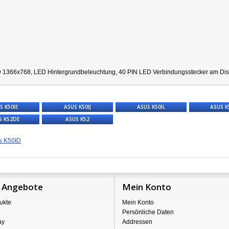
 1366x768, LED Hintergrundbeleuchtung, 40 PIN LED Verbindungsstecker am Displa
S K50IE
ASUS K50IJ
ASUS K50IL
ASUS K
S K52DE
ASUS K52
s K50ID
 Angebote
Mein Konto
ukte
Mein Konto
Persönliche Daten
ay
Addressen