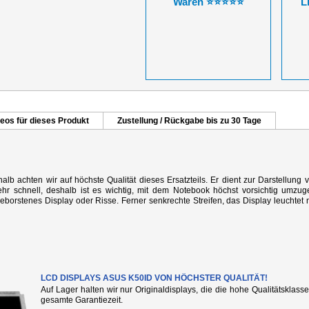
Waren ⭐⭐⭐⭐⭐
L
eos für dieses Produkt
Zustellung / Rückgabe bis zu 30 Tage
alb achten wir auf höchste Qualität dieses Ersatzteils. Er dient zur Darstellung 
r schnell, deshalb ist es wichtig, mit dem Notebook höchst vorsichtig umzug
rstenes Display oder Risse. Ferner senkrechte Streifen, das Display leuchtet n
LCD DISPLAYS ASUS K50ID VON HÖCHSTER QUALITÄT!
Auf Lager halten wir nur Originaldisplays, die die hohe Qualitätsklass
gesamte Garantiezeit.