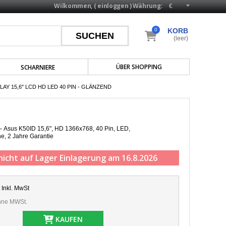
Wilkommen, (
einloggen
)
Währung:
0
KORB
(leer)
ÜBER SHOPPING
SCHARNIERE
AY 15,6" LCD HD LED 40 PIN - GLÄNZEND
 – Asus K50ID 15,6", HD 1366x768, 40 Pin, LED,
he,
2 Jahre Garantie
nicht auf Lager
Einlagerung am 16.8.2026
Inkl. MwSt
ne MWSt.
KAUFEN