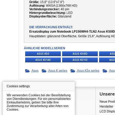
Größe:
15,6" (13.6"x7.6")
Auflösung:
WXGA (1366x768 HD)
Verbindungsstecker:
40 pin
Hintergrundbeleuchtung:
LED
Displayoberfläche:
Glänzend
DIE VERPACKUNG ENTHÄLT:
Ersatzdisplay zum Notebook LP156WH4-TLN2 Asus K50ID
Hauptdaten:
g
länzend
Oberfläche,
Größe 15,6", Auflösung HD
ÄHNLICHE MODELLSERIEN
ASUS K50
ASUS K50ID
ASU
ASUS K51AE
ASUS K51IO
ASU
Asus
Asus K series
Asus K5x series
Asu
Cookies settings
Information
Unsere
Wir verwenden Cookies bei der Bereitstellung
von Dienstleistungen. Für ein personalisiertes
Über Shopping
Neue Prod
Einkaufserlebnis, geben Sie bitte Ihre
Zustimmung zur Verarbeitung aller Arten von
Versand
Hersteller
Cookies.
Warehouse Deals
LCD Displ