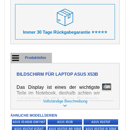
Immer 30 Tage Rückgabegarantie ⭐⭐⭐⭐⭐
Produktinfos
BILDSCHIRM FÜR LAPTOP ASUS X53B
Das Display ist eines der wichtigste
Teile im Notebook, deshalb achten wir
auf höchste Qualität dieses Ersatzteils.
Vollständige Beschreibung
Er dient zur Darstellung von Texten und
Bildern in verschiedener Form. Zu
ÄHNLICHE MODELLSERIEN
seiner Beschädigung kommt es sehr
schnell, deshalb ist es wichtig, mit dem
ASUS X540UB-DM196T
ASUS X53B
ASUS X507UF
Notebook höchst vorsichtig umzugehen.
ASUS X507UF-EJ256T
ASUS X507UF-BR SERIE
ASUS X507UF-EJ SERIE