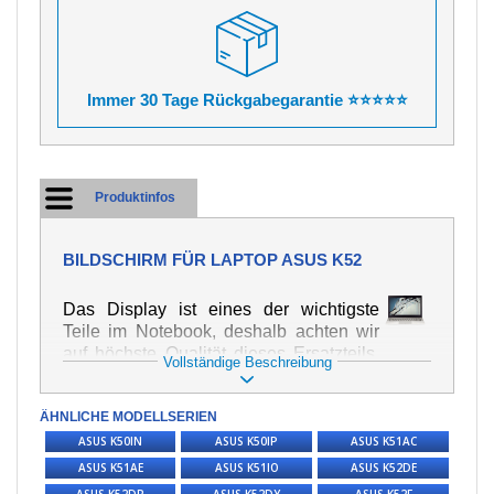
Immer 30 Tage Rückgabegarantie ⭐⭐⭐⭐⭐
Produktinfos
BILDSCHIRM FÜR LAPTOP ASUS K52
Das Display ist eines der wichtigste
Teile im Notebook, deshalb achten wir
auf höchste Qualität dieses Ersatzteils.
Vollständige Beschreibung
Er dient zur Darstellung von Texten und
Bildern in verschiedener Form. Zu
ÄHNLICHE MODELLSERIEN
seiner Beschädigung kommt es sehr
schnell, deshalb ist es wichtig, mit dem
ASUS K50IN
ASUS K50IP
ASUS K51AC
Notebook höchst vorsichtig umzugehen.
ASUS K51AE
ASUS K51IO
ASUS K52DE
Zu den häufigsten Beschädigungen