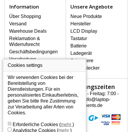
Notebook höchst vorsichtig umzugehen.
Information
Unsere Angebote
Zu den häufigsten Beschädigungen
gehören mechanische Schäden, z. B.
Über Shopping
Neue Produkte
ein geborstenes Display oder Risse.
Versand
Hersteller
Ferner senkrechte Streifen, das Display
Warehouse Deals
LCD Display
leuchtet nicht, blinkt unregelmäßig oder
Reklamation &
Tastatur
ist ungleichmäßig hell.
Widerrufsrecht
Batterie
Geschäftsbedingungen
Ladegerät
LCD DISPLAYS ASUS K53E-
Verarbeitung
Scharniere
SX1350V HN VON HÖCHSTER
personenbezogener
Cookies settings
QUALITÄT!
Gerätestecker
Daten
Auf Lager halten wir nur
Wir verwenden Cookies bei der
Über uns - Impressum
Originaldisplays, die die hohe
Bereitstellung von
Öffnungszeiten
Mein Konto
Qualitätsklasse A+ erfüllen, also
Dienstleistungen. Für ein
ohne mangelhafte Pixel, und
Montag - Freitag: 7:00 -
personalisiertes Einkaufserlebnis,
Mein Konto
zwar über die gesamte
15:30 info@laptop-
geben Sie bitte Ihre Zustimmung
Persönliche Daten
Garantiezeit.
components.de
zur Verarbeitung aller Arten von
Addressen
Cookies.
WIE KÖNNEN SIE FESTSTELLEN,
Bestellverlauf
WELCHES DISPLAY SIE FÜR IHREN
Erforderliche Cookies
(
mehr
)
NOTEBOOK BRAUCHEN ASUS K53E-
Analytische Cookies
(
mehr
)
SX1350V HN?