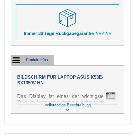
Immer 30 Tage Rückgabegarantie ⭐⭐⭐⭐⭐
Produktinfos
BILDSCHIRM FÜR LAPTOP ASUS K53E-
SX1350V HN
Das Display ist eines der wichtigste
Teile im Notebook, deshalb achten wir
Vollständige Beschreibung
auf höchste Qualität dieses Ersatzteils.
Er dient zur Darstellung von Texten und
Bildern in verschiedener Form. Zu
seiner Beschädigung kommt es sehr
schnell, deshalb ist es wichtig, mit dem