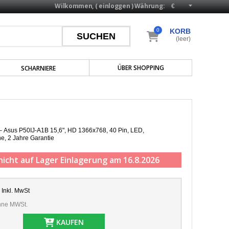
Wilkommen, (
einloggen
)
Währung:
0
KORB
(leer)
ÜBER SHOPPING
SCHARNIERE
 – Asus P50IJ-A1B 15,6", HD 1366x768, 40 Pin, LED,
he,
2 Jahre Garantie
nicht auf Lager
Einlagerung am 16.8.2026
Inkl. MwSt
ne MWSt.
KAUFEN