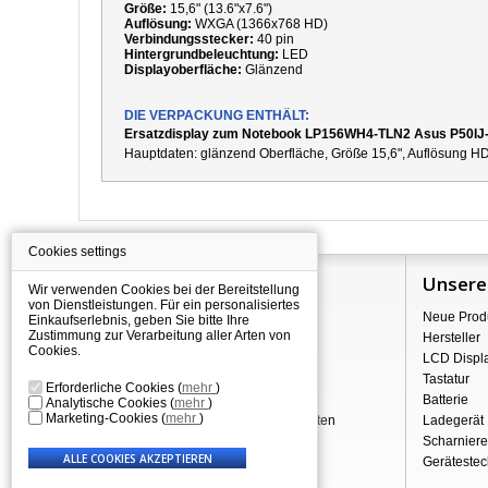
Größe:
15,6" (13.6"x7.6")
Auflösung:
WXGA (1366x768 HD)
Verbindungsstecker:
40 pin
Hintergrundbeleuchtung:
LED
Displayoberfläche:
Glänzend
DIE VERPACKUNG ENTHÄLT:
Ersatzdisplay zum Notebook LP156WH4-TLN2 Asus P50IJ
Hauptdaten:
g
länzend
Oberfläche,
Größe 15,6", Auflösung HD
Cookies settings
Information
Unsere
Wir verwenden Cookies bei der Bereitstellung
von Dienstleistungen. Für ein personalisiertes
Über Shopping
Neue Prod
Einkaufserlebnis, geben Sie bitte Ihre
Zustimmung zur Verarbeitung aller Arten von
Versand
Hersteller
Cookies.
Warehouse Deals
LCD Displ
Reklamation & Widerrufsrecht
Tastatur
Erforderliche Cookies
(
mehr
)
Geschäftsbedingungen
Batterie
Analytische Cookies
(
mehr
)
Marketing-Cookies
(
mehr
)
Verarbeitung personenbezogener Daten
Ladegerät
Über uns - Impressum
Scharniere
Gerätestec