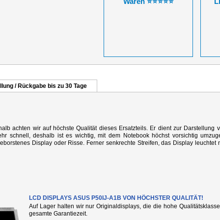
Waren ⭐⭐⭐⭐⭐
L
llung / Rückgabe bis zu 30 Tage
alb achten wir auf höchste Qualität dieses Ersatzteils. Er dient zur Darstellung 
r schnell, deshalb ist es wichtig, mit dem Notebook höchst vorsichtig umzug
rstenes Display oder Risse. Ferner senkrechte Streifen, das Display leuchtet n
LCD DISPLAYS ASUS P50IJ-A1B VON HÖCHSTER QUALITÄT!
Auf Lager halten wir nur Originaldisplays, die die hohe Qualitätsklass
gesamte Garantiezeit.