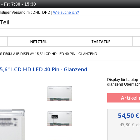
- Fr: 7:30 - 15:30
nstiger Versand mit DHL, DPD |
Wie suche ich?
NETZTEIL
TASTATUR
 P50IJ-A1B DISPLAY 15,6" LCD HD LED 40 PIN - GLÄNZEND
15,6" LCD HD LED 40 Pin - Glänzend
Display für Laptop
g
länzend
Oberfläc
Artikel 
54,50 €
45,80 €
oh