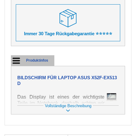
Immer 30 Tage Rückgabegarantie ⭐⭐⭐⭐⭐
Produktinfos
BILDSCHIRM FÜR LAPTOP ASUS X52F-EX513
D
Das Display ist eines der wichtigste
Teile im Notebook, deshalb achten wir
Vollständige Beschreibung
auf höchste Qualität dieses Ersatzteils.
Er dient zur Darstellung von Texten und
Bildern in verschiedener Form. Zu
seiner Beschädigung kommt es sehr
schnell, deshalb ist es wichtig, mit dem