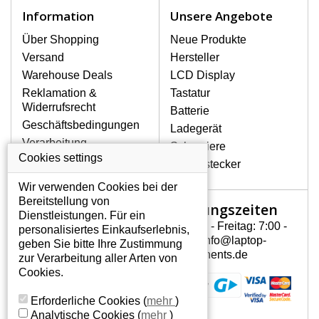
Notebook höchst vorsichtig umzugehen.
Information
Unsere Angebote
Zu den häufigsten Beschädigungen
gehören mechanische Schäden, z. B.
Über Shopping
Neue Produkte
ein geborstenes Display oder Risse.
Versand
Hersteller
Ferner senkrechte Streifen, das Display
Warehouse Deals
LCD Display
leuchtet nicht, blinkt unregelmäßig oder
Reklamation &
Tastatur
ist ungleichmäßig hell.
Widerrufsrecht
Batterie
Geschäftsbedingungen
Ladegerät
LCD DISPLAYS ASUS X52F-
Verarbeitung
Scharniere
EX513 D VON HÖCHSTER
personenbezogener
Cookies settings
QUALITÄT!
Gerätestecker
Daten
Auf Lager halten wir nur
Wir verwenden Cookies bei der
Über uns - Impressum
Originaldisplays, die die hohe
Bereitstellung von
Öffnungszeiten
Mein Konto
Qualitätsklasse A+ erfüllen, also
Dienstleistungen. Für ein
ohne mangelhafte Pixel, und
Montag - Freitag: 7:00 -
personalisiertes Einkaufserlebnis,
Mein Konto
zwar über die gesamte
15:30 info@laptop-
geben Sie bitte Ihre Zustimmung
Persönliche Daten
Garantiezeit.
components.de
zur Verarbeitung aller Arten von
Addressen
Cookies.
WIE KÖNNEN SIE FESTSTELLEN,
Bestellverlauf
WELCHES DISPLAY SIE FÜR IHREN
Erforderliche Cookies
(
mehr
)
NOTEBOOK BRAUCHEN ASUS X52F-
Analytische Cookies
(
mehr
)
EX513 D?