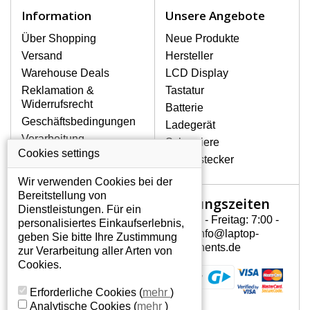
Zu den häufigsten Beschädigungen
Information
Unsere Angebote
gehören mechanische Schäden, z. B.
ein geborstenes Display oder Risse.
Über Shopping
Neue Produkte
Ferner senkrechte Streifen, das Display
Versand
Hersteller
leuchtet nicht, blinkt unregelmäßig oder
Warehouse Deals
LCD Display
ist ungleichmäßig hell.
Reklamation &
Tastatur
Widerrufsrecht
Batterie
LCD DISPLAYS ASUS K53TK-
Geschäftsbedingungen
Ladegerät
SS61 VON HÖCHSTER
Verarbeitung
Scharniere
QUALITÄT!
personenbezogener
Cookies settings
Gerätestecker
Auf Lager halten wir nur
Daten
Originaldisplays, die die hohe
Wir verwenden Cookies bei der
Über uns - Impressum
Qualitätsklasse A+ erfüllen, also
Bereitstellung von
Öffnungszeiten
Mein Konto
ohne mangelhafte Pixel, und
Dienstleistungen. Für ein
zwar über die gesamte
Montag - Freitag: 7:00 -
personalisiertes Einkaufserlebnis,
Mein Konto
Garantiezeit.
15:30 info@laptop-
geben Sie bitte Ihre Zustimmung
Persönliche Daten
components.de
zur Verarbeitung aller Arten von
WIE KÖNNEN SIE FESTSTELLEN,
Addressen
Cookies.
WELCHES DISPLAY SIE FÜR IHREN
Bestellverlauf
NOTEBOOK BRAUCHEN ASUS K53TK-
Erforderliche Cookies
(
mehr
)
SS61?
Analytische Cookies
(
mehr
)