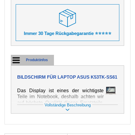
Immer 30 Tage Rückgabegarantie ⭐⭐⭐⭐⭐
Produktinfos
BILDSCHIRM FÜR LAPTOP ASUS K53TK-SS61
Das Display ist eines der wichtigste
Teile im Notebook, deshalb achten wir
auf höchste Qualität dieses Ersatzteils.
Vollständige Beschreibung
Er dient zur Darstellung von Texten und
Bildern in verschiedener Form. Zu
seiner Beschädigung kommt es sehr
schnell, deshalb ist es wichtig, mit dem
Notebook höchst vorsichtig umzugehen.