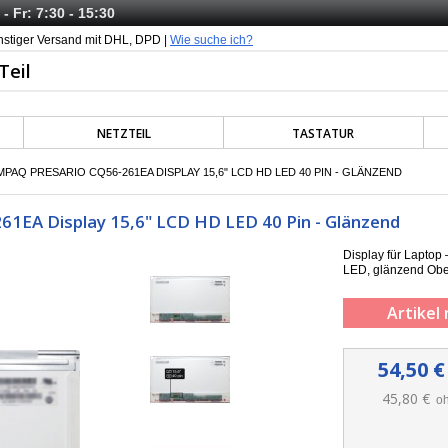
- Fr: 7:30 - 15:30
nstiger Versand mit DHL, DPD |
Wie suche ich?
NETZTEIL
TASTATUR
AQ PRESARIO CQ56-261EA DISPLAY 15,6" LCD HD LED 40 PIN - GLÄNZEND
61EA Display 15,6" LCD HD LED 40 Pin - Glänzend
Display für Lapto
LED, g
länzend
Obe
Artikel 
54,50 €
45,80 €
oh