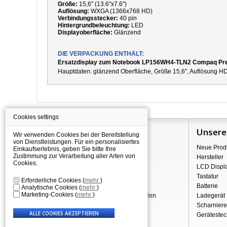
Größe:
15,6" (13.6"x7.6")
Auflösung:
WXGA (1366x768 HD)
Verbindungsstecker:
40 pin
Hintergrundbeleuchtung:
LED
Displayoberfläche:
Glänzend
DIE VERPACKUNG ENTHÄLT:
Ersatzdisplay zum Notebook LP156WH4-TLN2 Compaq Pr
Hauptdaten:
g
länzend
Oberfläche,
Größe 15,6", Auflösung HD
Cookies settings
Information
Unsere
Wir verwenden Cookies bei der Bereitstellung
von Dienstleistungen. Für ein personalisiertes
Über Shopping
Neue Prod
Einkaufserlebnis, geben Sie bitte Ihre
Zustimmung zur Verarbeitung aller Arten von
Versand
Hersteller
Cookies.
Warehouse Deals
LCD Displ
Reklamation & Widerrufsrecht
Tastatur
Erforderliche Cookies
(
mehr
)
Geschäftsbedingungen
Batterie
Analytische Cookies
(
mehr
)
Marketing-Cookies
(
mehr
)
Verarbeitung personenbezogener Daten
Ladegerät
Über uns - Impressum
Scharniere
Gerätestec