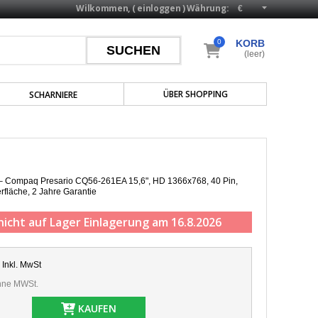
Wilkommen, (
einloggen
)
Währung:
0
KORB
(leer)
ÜBER SHOPPING
SCHARNIERE
p – Compaq Presario CQ56-261EA 15,6", HD 1366x768, 40 Pin,
rfläche,
2 Jahre Garantie
nicht auf Lager
Einlagerung am 16.8.2026
Inkl. MwSt
ne MWSt.
KAUFEN