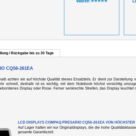
Waren ⭐⭐⭐⭐⭐
L
llung / Rückgabe bis zu 30 Tage
O CQ56-261EA
alb achten wir auf höchste Qualität dieses Ersatzteils. Er dient zur Darstellung 
r schnell, deshalb ist es wichtig, mit dem Notebook höchst vorsichtig umzug
rstenes Display oder Risse. Ferner senkrechte Streifen, das Display leuchtet n
LCD DISPLAYS COMPAQ PRESARIO CQ56-261EA VON HÖCHSTER 
Auf Lager halten wir nur Originaldisplays, die die hohe Qualitätsklass
gesamte Garantiezeit.