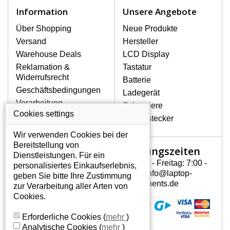
Notebook höchst vorsichtig umzugehen.
Information
Unsere Angebote
Zu den häufigsten Beschädigungen
gehören mechanische Schäden, z. B.
Über Shopping
Neue Produkte
ein geborstenes Display oder Risse.
Versand
Hersteller
Ferner senkrechte Streifen, das Display
Warehouse Deals
LCD Display
leuchtet nicht, blinkt unregelmäßig oder
Reklamation &
Tastatur
ist ungleichmäßig hell.
Widerrufsrecht
Batterie
Geschäftsbedingungen
Ladegerät
LCD DISPLAYS GATEWAY
Verarbeitung
Scharniere
NV53A82U VON HÖCHSTER
personenbezogener
Cookies settings
QUALITÄT!
Gerätestecker
Daten
Auf Lager halten wir nur
Wir verwenden Cookies bei der
Über uns - Impressum
Originaldisplays, die die hohe
Bereitstellung von
Öffnungszeiten
Mein Konto
Qualitätsklasse A+ erfüllen, also
Dienstleistungen. Für ein
ohne mangelhafte Pixel, und
Montag - Freitag: 7:00 -
personalisiertes Einkaufserlebnis,
Mein Konto
zwar über die gesamte
15:30 info@laptop-
geben Sie bitte Ihre Zustimmung
Persönliche Daten
Garantiezeit.
components.de
zur Verarbeitung aller Arten von
Addressen
Cookies.
WIE KÖNNEN SIE FESTSTELLEN,
Bestellverlauf
WELCHES DISPLAY SIE FÜR IHREN
Erforderliche Cookies
(
mehr
)
NOTEBOOK BRAUCHEN GATEWAY
Analytische Cookies
(
mehr
)
NV53A82U?