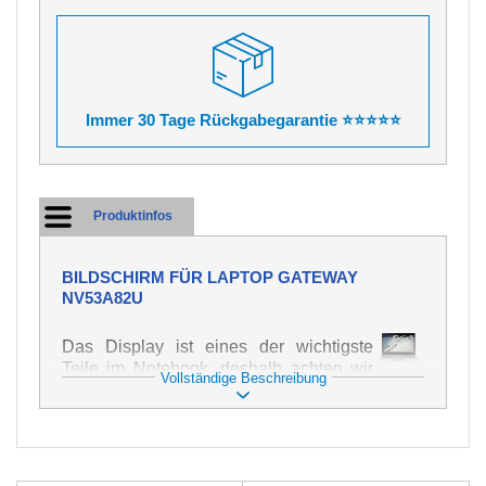
Immer 30 Tage Rückgabegarantie ⭐⭐⭐⭐⭐
Produktinfos
BILDSCHIRM FÜR LAPTOP GATEWAY
NV53A82U
Das Display ist eines der wichtigste
Teile im Notebook, deshalb achten wir
Vollständige Beschreibung
auf höchste Qualität dieses Ersatzteils.
Er dient zur Darstellung von Texten und
Bildern in verschiedener Form. Zu
seiner Beschädigung kommt es sehr
schnell, deshalb ist es wichtig, mit dem