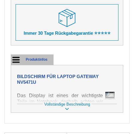
Immer 30 Tage Rückgabegarantie ⭐⭐⭐⭐⭐
Produktinfos
BILDSCHIRM FÜR LAPTOP GATEWAY
NV5471U
Das Display ist eines der wichtigste
Teile im Notebook, deshalb achten wir
Vollständige Beschreibung
auf höchste Qualität dieses Ersatzteils.
Er dient zur Darstellung von Texten und
Bildern in verschiedener Form. Zu
seiner Beschädigung kommt es sehr
schnell, deshalb ist es wichtig, mit dem