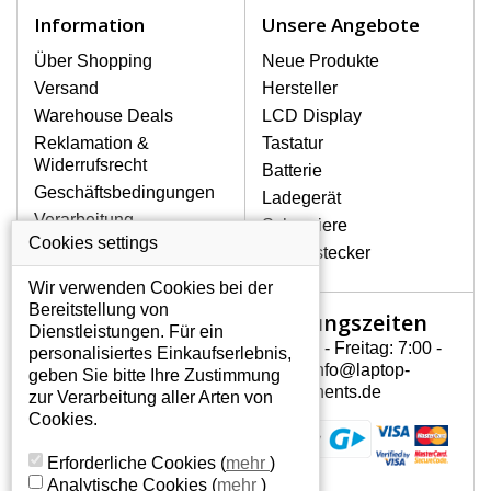
Notebook höchst vorsichtig umzugehen.
Information
Unsere Angebote
Zu den häufigsten Beschädigungen
gehören mechanische Schäden, z. B.
Über Shopping
Neue Produkte
ein geborstenes Display oder Risse.
Versand
Hersteller
Ferner senkrechte Streifen, das Display
Warehouse Deals
LCD Display
leuchtet nicht, blinkt unregelmäßig oder
Reklamation &
Tastatur
ist ungleichmäßig hell.
Widerrufsrecht
Batterie
Geschäftsbedingungen
Ladegerät
LCD DISPLAYS GATEWAY
Verarbeitung
Scharniere
NV5471U VON HÖCHSTER
personenbezogener
Cookies settings
QUALITÄT!
Gerätestecker
Daten
Auf Lager halten wir nur
Wir verwenden Cookies bei der
Über uns - Impressum
Originaldisplays, die die hohe
Bereitstellung von
Öffnungszeiten
Mein Konto
Qualitätsklasse A+ erfüllen, also
Dienstleistungen. Für ein
ohne mangelhafte Pixel, und
Montag - Freitag: 7:00 -
personalisiertes Einkaufserlebnis,
Mein Konto
zwar über die gesamte
15:30 info@laptop-
geben Sie bitte Ihre Zustimmung
Persönliche Daten
Garantiezeit.
components.de
zur Verarbeitung aller Arten von
Addressen
Cookies.
WIE KÖNNEN SIE FESTSTELLEN,
Bestellverlauf
WELCHES DISPLAY SIE FÜR IHREN
Erforderliche Cookies
(
mehr
)
NOTEBOOK BRAUCHEN GATEWAY
Analytische Cookies
(
mehr
)
NV5471U?