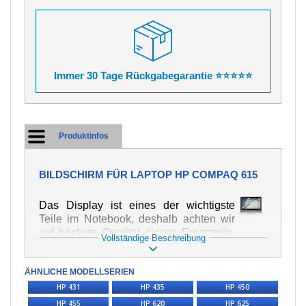
Immer 30 Tage Rückgabegarantie ⭐⭐⭐⭐⭐
Produktinfos
BILDSCHIRM FÜR LAPTOP HP COMPAQ 615
Das Display ist eines der wichtigste
Teile im Notebook, deshalb achten wir
auf höchste Qualität dieses Ersatzteils.
Vollständige Beschreibung
Er dient zur Darstellung von Texten und
Bildern in verschiedener Form. Zu
ÄHNLICHE MODELLSERIEN
seiner Beschädigung kommt es sehr
schnell, deshalb ist es wichtig, mit dem
HP 431
HP 435
HP 450
Notebook höchst vorsichtig umzugehen.
HP 455
HP 620
HP 625